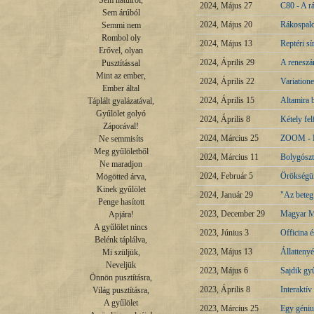
Sem hátulról,

2024, Május 27
C80 - A rá
Sem árúból

2024, Május 20
Rákospalot
Semmi nem

Rombol oly

2024, Május 13
Reptéri s
Erővel, olyan

2024, Április 29
A reneszán
Pusztítással

Mint az ember,

2024, Április 22
Variatione
Ember által

2024, Április 15
Altamira 
Táplált gyalázatával,

Gyűlölet golyó

2024, Április 8
Kétely fel
Záporával!

2024, Március 25
ZOOM - Pe
Ne semmisíts

Meg gyűlöletből

2024, Március 11
Bolygószto
Ne maradjon

2024, Február 5
Örökségü
Mögötted árva,

Kinek gyűlölet

2024, Január 29
"Az beteg
Penge hasított

2023, December 29
Magyar M
Apjára!

A gyűlölet nincs

2023, Június 3
Officina 
Belénk táplálva,

2023, Május 13
Állatteny
Mi szüljük,

Neveljük

2023, Május 6
Sajdik gy
Önnön pusztításra,

2023, Április 8
Interaktív
Világ pusztításra,

A gyűlölet

2023, Március 25
Egy géniu