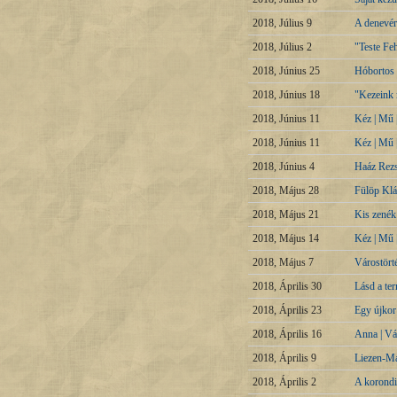
2018, Július 9
A denevér
2018, Július 2
"Teste Feh
2018, Június 25
Hóbortos 
2018, Június 18
"Kezeink 
2018, Június 11
Kéz | Mű 
2018, Június 11
Kéz | Mű 
2018, Június 4
Haáz Rez
2018, Május 28
Fülöp Klá
2018, Május 21
Kis zenék
2018, Május 14
Kéz | Mű 
2018, Május 7
Várostört
2018, Április 30
Lásd a te
2018, Április 23
Egy újkor
2018, Április 16
Anna | Vá
2018, Április 9
Liezen-Ma
2018, Április 2
A korondi 