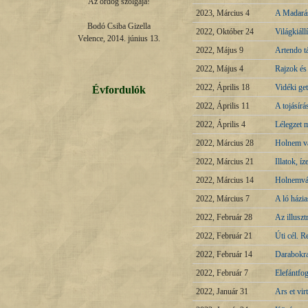
Az ördög szolgája!

2023, Március 4
A Madarás
Bodó Csiba Gizella

2022, Október 24
Világkiál
Velence, 2014. június 13.
2022, Május 9
Artendo t
2022, Május 4
Rajzok és
2022, Április 18
Vidéki ge
Évfordulók
2022, Április 11
A tojásír
2022, Április 4
Lélegzet 
2022, Március 28
Holnem v
2022, Március 21
Illatok, í
2022, Március 14
Holnemvá
2022, Március 7
A ló házi
2022, Február 28
Az illuszt
2022, Február 21
Úti cél. 
2022, Február 14
Darabokra
2022, Február 7
Elefántfo
2022, Január 31
Ars et vi