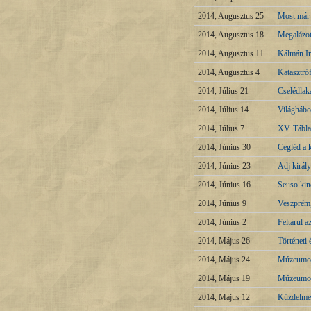
2014, Augusztus 25
Most már l
2014, Augusztus 18
Megalázot
2014, Augusztus 11
Kálmán Im
2014, Augusztus 4
Katasztró
2014, Július 21
Cselédlaká
2014, Július 14
Világháb
2014, Július 7
XV. Tábla
2014, Június 30
Cegléd a 
2014, Június 23
Adj királ
2014, Június 16
Seuso kin
2014, Június 9
Veszprém,
2014, Június 2
Feltárul a
2014, Május 26
Történeti
2014, Május 24
Múzeumok
2014, Május 19
Múzeumok
2014, Május 12
Küzdelmes