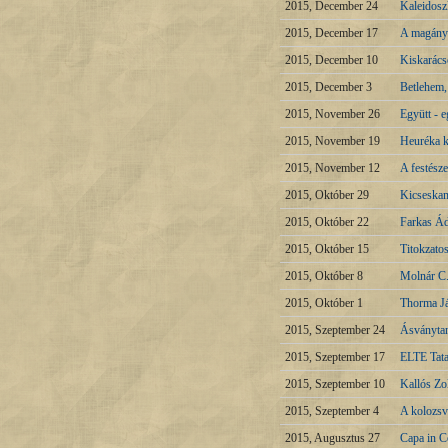
2015, December 24
Kaleidos
2015, December 17
A magányo
2015, December 10
Kiskarács
2015, December 3
Betlehem, 
2015, November 26
Együtt - 
2015, November 19
Heuréka k
2015, November 12
A festésze
2015, Október 29
Kicseskam
2015, Október 22
Farkas Ád
2015, Október 15
Titokzato
2015, Október 8
Molnár C.
2015, Október 1
Thorma Já
2015, Szeptember 24
Ásványtan
2015, Szeptember 17
ELTE Tata
2015, Szeptember 10
Kallós Z
2015, Szeptember 4
A kolozsv
2015, Augusztus 27
Capa in C