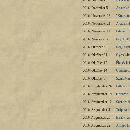
2016, December 12
Az Alföld 
2016, December 5
Az utolsó 
2016, November 28
"Kincseit
2016, November 21
A tabáni 
2016, November 14
Interaktív
2016, November 7
Rejt/Jel/
2016, Október 31
Régi Képt
2016, Október 24
Gyerek/k
2016, Október 17
Élet és h
2016, Október 10
Gladiátoro
2016, Október 3
Szent Már
2016, Szeptember 26
Eiffel és
2016, Szeptember 19
Gottardo
2016, Szeptember 12
Szent Már
2016, Szeptember 5
Trópusi l
2016, Augusztus 29
Bartók, a
2016, Augusztus 22
Ahmed Bad