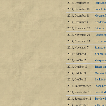
2014, December 25
Pick Szal
2014, December 18
Sorsok, t
2014, December 11
Metamorfó
2014, December 4
Kenderből
2014, November 27
Régészeti 
2014, November 20
A szépség
2014, November 13
Koszta Jó
2014, November 7
Szinháztö
2014, Október 30
Ybl Mikló
2014, Október 23
Veszprémi
2014, Október 16
Tenger vi
2014, Október 9
MúmiaVil
2014, Október 2
Biciklivá
2014, Szeptember 25
Izland ne
2014, Szeptember 18
Pásztói 
2014, Szeptember 11
Türr Istv
2014, Szeptember 1
Villa Rom