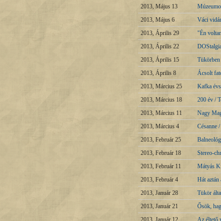
2013, Május 13
Múzeumok 
2013, Május 6
Váci vidá
2013, Április 29
"Én volta
2013, Április 22
DOStalgia
2013, Április 15
Tükörben 
2013, Április 8
Ácsolt fa
2013, Március 25
Kafka évsz
2013, Március 18
200 év / 
2013, Március 11
Nagy Magy
2013, Március 4
Césanne 
2013, Február 25
Balneológi
2013, Február 18
Stereo-ch
2013, Február 11
Mátyás Ki
2013, Február 4
Hát aztán 
2013, Január 28
Tükör ált
2013, Január 21
Ősök, ha
2013, Január 12
Az éltető