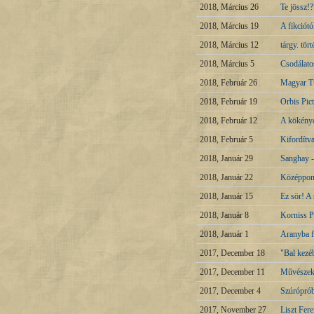
2018, Március 26
Te jössz!?
2018, Március 19
A fikciót
2018, Március 12
tárgy. tö
2018, Március 5
Csodálato
2018, Február 26
Magyar Tu
2018, Február 19
Orbis Pic
2018, Február 12
A kökényd
2018, Február 5
Kifordítv
2018, Január 29
Sanghay -
2018, Január 22
Középpon
2018, Január 15
Ez sör! A
2018, Január 8
Korniss P
2018, Január 1
Aranyba 
2017, December 18
"Bal kezé
2017, December 11
Művészek
2017, December 4
Szúróprób
2017, November 27
Liszt Fer