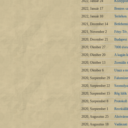
2022, Január 24
Középpont
2022, Január 17
Bentres sz
2022, Január 10
Terítéken
2021, December 14
Betlehemi 
2021, November 2
Fény-Tér, 
2020, December 21
Budapest 
2020, Október 27
7000 éve
2020, Október 20
A kagán l
2020, Október 13
Zseniális
2020, Október 6
Utazz a mú
2020, Szeptember 29
Falumúzeu
2020, Szeptember 22
Szomolyai
2020, Szeptember 15
Rég Idők 
2020, Szeptember 8
Protokoll
2020, Szeptember 1
Recekiállí
2020, Augusztus 25
Alsóváros
2020, Augusztus 18
Vadászati