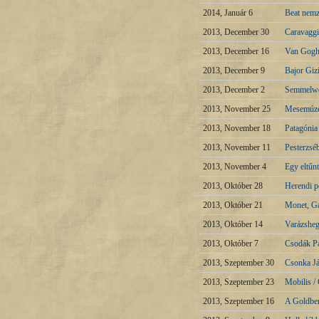
2014, Január 6
Beat nemz
2013, December 30
Caravaggi
2013, December 16
Van Gogh 
2013, December 9
Bajor Giz
2013, December 2
Semmelwei
2013, November 25
Mesemúze
2013, November 18
Patagónia
2013, November 11
Pesterzsé
2013, November 4
Egy eltűn
2013, Október 28
Herendi po
2013, Október 21
Monet, Ga
2013, Október 14
Varázsheg
2013, Október 7
Csodák Pa
2013, Szeptember 30
Csonka J
2013, Szeptember 23
Mobilis /
2013, Szeptember 16
A Goldber