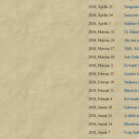
2016, Április 21
Virágoske
2016, Április 14
Szóra bír
2016, Április 7
Színekre 
2016, Március 31
Új Álland
2016, Március 24
Aki mer az
2016, Március 17
1849 - Ké
2016, Március 10
Ady Emlék
2016, Március 3
Ez bejött
2016, Február 25
Gendzsi 
2016, Február 18
Wellness 
2016, Február 11
Illúzió é
2016, Február 4
Két konti
2016, Január 28
Gateway to
2016, Január 21
A túlélő á
2016, Január 14
Misztériu
2016, Január 7
Csáji Atti