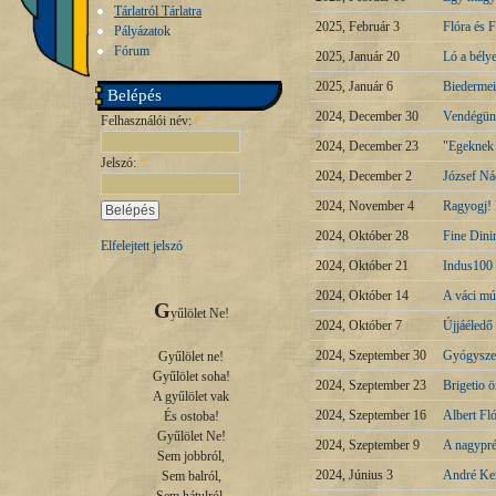
Tárlatról Tárlatra
2025, Február 3
Flóra és F
Pályázatok
Fórum
2025, Január 20
Ló a bély
2025, Január 6
Biedermei
Belépés
2024, December 30
Vendégünk
Felhasználói név:
*
2024, December 23
"Egeknek e
Jelszó:
*
2024, December 2
József Ná
2024, November 4
Ragyogj! 
2024, Október 28
Fine Dini
Elfelejtett jelszó
2024, Október 21
Indus100 
2024, Október 14
A váci mú
G
yűlölet Ne!

2024, Október 7
Újjáéledő
2024, Szeptember 30
Gyógyszer
Gyűlölet ne!

Gyűlölet soha!

2024, Szeptember 23
Brigetio 
A gyűlölet vak

2024, Szeptember 16
Albert Fl
És ostoba!

Gyűlölet Ne!

2024, Szeptember 9
A nagypré
Sem jobbról,

2024, Június 3
André Ke
Sem balról,
