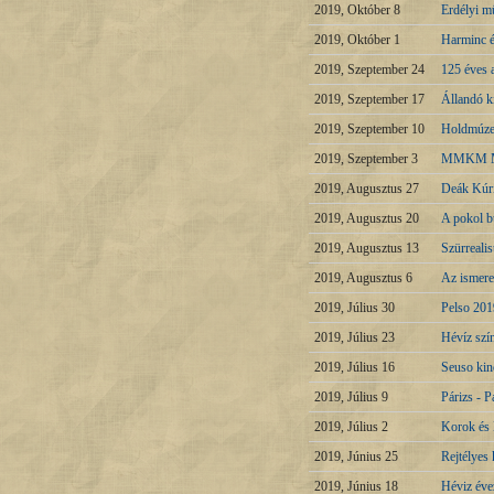
2019, Október 8
Erdélyi mű
2019, Október 1
Harminc é
2019, Szeptember 24
125 éves
2019, Szeptember 17
Állandó k
2019, Szeptember 10
Holdmúze
2019, Szeptember 3
MMKM Mag
2019, Augusztus 27
Deák Kúri
2019, Augusztus 20
A pokol 
2019, Augusztus 13
Szürreali
2019, Augusztus 6
Az ismere
2019, Július 30
Pelso 201
2019, Július 23
Hévíz szí
2019, Július 16
Seuso ki
2019, Július 9
Párizs - P
2019, Július 2
Korok és
2019, Június 25
Rejtélyes
2019, Június 18
Héviz éve