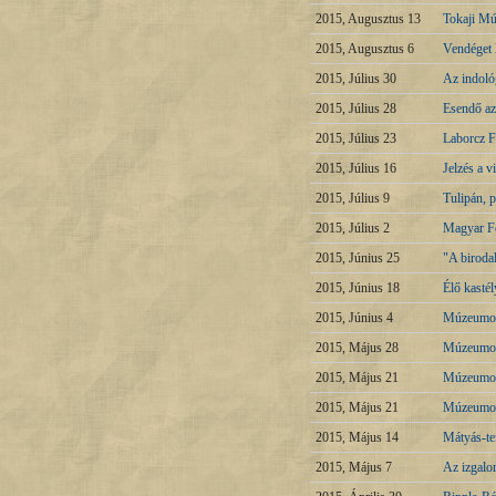
2015, Augusztus 13
Tokaji M
2015, Augusztus 6
Vendéget 
2015, Július 30
Az indoló
2015, Július 28
Esendő az
2015, Július 23
Laborcz Fe
2015, Július 16
Jelzés a 
2015, Július 9
Tulipán, 
2015, Július 2
Magyar Fö
2015, Június 25
"A biroda
2015, Június 18
Élő kasté
2015, Június 4
Múzeumok 
2015, Május 28
Múzeumok 
2015, Május 21
Múzeumok 
2015, Május 21
Múzeumok 
2015, Május 14
Mátyás-te
2015, Május 7
Az izgalom