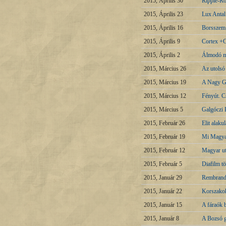
2015, Április 30
Ripple-Ró
2015, Április 23
Lux Antal
2015, Április 16
Borsszem 
2015, Április 9
Cortex +C
2015, Április 2
Álmodó m
2015, Március 26
Az utolsó
2015, Március 19
A Nagy G
2015, Március 12
Fényút. Cs
2015, Március 5
Galgóczi 
2015, Február 26
Elit alak
2015, Február 19
Mi Magya
2015, Február 12
Magyar uta
2015, Február 5
Diafilm tö
2015, Január 29
Rembrandt
2015, Január 22
Korszakok
2015, Január 15
A fáraók 
2015, Január 8
A Bozsó g