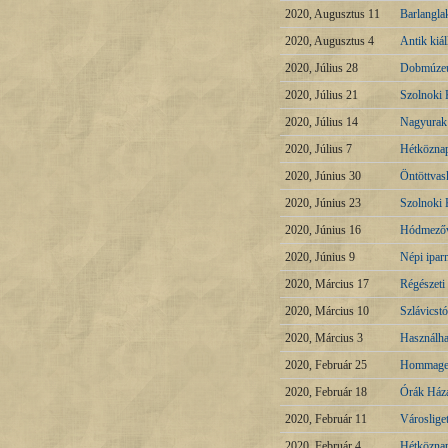
2020, Augusztus 11
Barlangla
2020, Augusztus 4
Antik kiál
2020, Július 28
Dobmúzeu
2020, Július 21
Szolnoki 
2020, Július 14
Nagyurak é
2020, Július 7
Hétköznap
2020, Június 30
Öntöttvas
2020, Június 23
Szolnoki 
2020, Június 16
Hódmezőv
2020, Június 9
Népi ipar
2020, Március 17
Régészeti
2020, Március 10
Szlávicstó
2020, Március 3
Használha
2020, Február 25
Hommage 
2020, Február 18
Órák Háza
2020, Február 11
Városlige
2020, Február 4
Hétközna