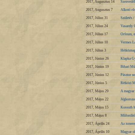
2017, Augusztus 14
Szenvedély
2017, Augusztus 7
Alkotó el
2017, Július 31
Születés /
2017, Július 24
Vasarely 
2017, Július 17
Orfeum, m
2017, Július 10
Vermes La
2017, Július 3
Hétköznap
2017, Június 26
Klapka G
2017, Június 19
Bihari Mú
2017, Június 12
Pásztor n
2017, Június 5
Rétközi M
2017, Május 29
A magyar 
2017, Május 22
Jégkorsza
2017, Május 15
Kossuth
2017, Május 8
Műfordít
2017, Április 24
Az ismere
2017, Április 10
Magyar ol