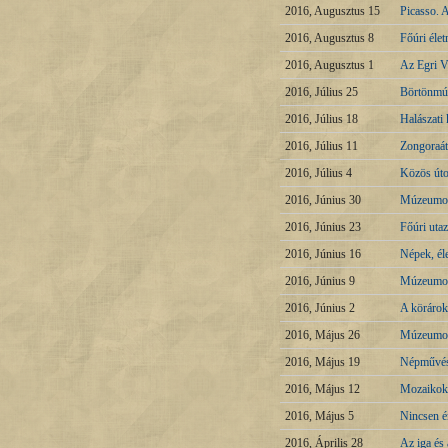
2016, Augusztus 15
Picasso. 
2016, Augusztus 8
Főúri éle
2016, Augusztus 1
Az Egri V
2016, Július 25
Börtönmú
2016, Július 18
Halászati 
2016, Július 11
Zongoraát
2016, Július 4
Közös úto
2016, Június 30
Múzeumok
2016, Június 23
Főúri uta
2016, Június 16
Népek, él
2016, Június 9
Múzeumok 
2016, Június 2
A körárok
2016, Május 26
Múzeumok 
2016, Május 19
Népművész
2016, Május 12
Mozaikok a
2016, Május 5
Nincsen é
2016, Április 28
Az iga és