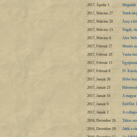
2017, Április 3
Megtalált
2017, Március 27
Tettek id
2017, Március 20
Árny a kö
2017, Március 13
Nágák, el
2017, Március 6
Alex Webb
2017, Február 27
Mentés m
2017, Február 20
Vasba önt
2017, Február 13
Egyiptomi
2017, Február 6
IV. Károl
2017, Január 30
Hírbe hoz
2017, Január 23
Háromszá
2017, Január 16
A magyar 
2017, Január 9
Étel/Élet.
2017, Január 2
A csillago
2016, December 26
Titkos ut
2016, December 19
Játék a v