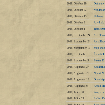
2018, Október 29
Ősi arany
2018, Október 22
Mindeköz
2018, Október 15
Halvány bí
2018, Október 8
Anyának 
2018, Október 1
Természet
2018, Szeptember 24
A szülész
2018, Szeptember 24
A szülész
2018, Szeptember 17
Stop sho
2018, Szeptember 10
Évmilliók
2018, Szeptember 3
Baktay Er
2018, Augusztus 27
Közkórház
2018, Augusztus 20
Német Nem
2018, Augusztus 13
Önarckép 
2018, Augusztus 6
Árpád Mú
2018, Július 30
Zala, a mé
2018, Július 23
Laffert Kú
2018, Július 16
Saját ke