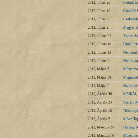
2012, Július 23
Fertődi E
2012, Július 16
Gödöllői 
2012, Július 9
Csokoládé
2012, Július 2
Magyar Ke
2012, Június 25
Xantus J
2012, Június 18
Hopp Fere
2012, Június 11
Nem múlt 
2012, Június 4
Népi Ipa
2012, Május 21
Múzeumok
2012, Május 14
Megmente
2012, Május 7
Három ké
2012, Április 30
MMKM, Mű
2012, Április 23
Kiscelli
2012, Április 16
"Bársonyo
2012, Április 2
Míves To
2012, Március 26
Hansági 
2012, Március 19
Múzeumok