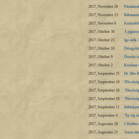
2017, November 20
Páratlano
2017, November 13
Rábatamás
2017, November 6
Kiskunfél
2017, Október 30
A jégtoro
2017, Október 23
Ige-idők.
2017, Október 16
Diósgyőri
2017, Október 9
Őserdei ö
2017, Október 2
Kisnánai 
2017, Szeptember 25
Dr. Illés 
2017, Szeptember 18
?Dicsőség
2017, Szeptember 18
"Dicsőség
2017, Szeptember 18
?Dicsőség
2017, Szeptember 11
Bábképze
2017, Szeptember 4
"Ez víg vá
2017, Augusztus 28
L'Huillie
2017, Augusztus 21
Annyi tit