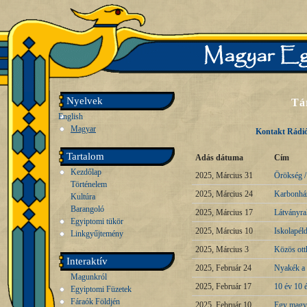
Nyelvek
Tá
English
Magyar
Kontakt Rádió
Tartalom
Adás dátuma
Cím
Kezdőlap
2025, Március 31
Örökség /
Történelem
2025, Március 24
Karbonház
Kultúra
Barangoló
2025, Március 17
Látványra
Egyiptomi tükör
2025, Március 10
Iskolapél
Linkgyűjtemény
2025, Március 3
Közös ott
Interaktív
2025, Február 24
Nyakék a 
Magunkról
2025, Február 17
10 év 10 
Egyiptomi Füzetek
Fáraók Földjén
2025, Február 10
Egy magya