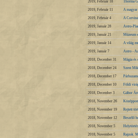
2019, Február 18
Thorma G
2019, Február 11
A magyar 
2019, Február 4
A Corvina
2019, Január 28
Astro-Pla
2019, Január 21
Múzeum eg
2019, Január 14
A világ m
2019, Január 7
Astro - Az
2018, December 31
Mágia és 
2018, December 24
Szent Mik
2018, December 17
Párhuzamo
2018, December 10
Földi vir
2018, December 3
Gábor Áro
2018, November 26
Középpon
2018, November 19
Rejtett tö
2018, November 12
Beszélő h
2018, November 5
Helytörté
2018, November 5
Rajzok. M