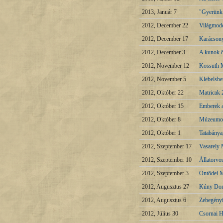
2013, Január 7
"Gyerünk a
2012, December 22
Világmode
2012, December 17
Karácsony
2012, December 3
A kunok ö
2012, November 12
Kossuth 
2012, November 5
Klebelsber
2012, Október 22
Matricak 
2012, Október 15
Emberek 
2012, Október 8
Múzeumok 
2012, Október 1
Tatabánya
2012, Szeptember 17
Vasarely
2012, Szeptember 10
Állatorvo
2012, Szeptember 3
Öntödei 
2012, Augusztus 27
Kúny Dom
2012, Augusztus 6
Zebegényi
2012, Július 30
Csornai H