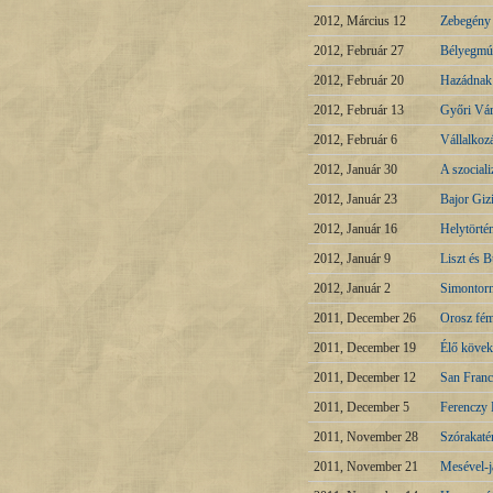
2012, Március 12
Zebegény
2012, Február 27
Bélyegmú
2012, Február 20
Hazádnak 
2012, Február 13
Győri Vá
2012, Február 6
Vállalkoz
2012, Január 30
A szocial
2012, Január 23
Bajor Giz
2012, Január 16
Helytörté
2012, Január 9
Liszt és 
2012, Január 2
Simontor
2011, December 26
Orosz fém
2011, December 19
Élő kövek
2011, December 12
San Franc
2011, December 5
Ferenczy 
2011, November 28
Szórakaté
2011, November 21
Mesével-j