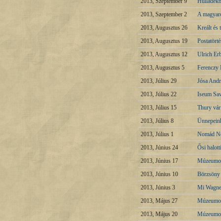
2013, Szeptember 9
Hulladékb
2013, Szeptember 2
A magyaro
2013, Augusztus 26
Kreált és 
2013, Augusztus 19
Postatörté
2013, Augusztus 12
Ulrich Er
2013, Augusztus 5
Ferenczy 
2013, Július 29
Jósa And
2013, Július 22
Iseum Sav
2013, Július 15
Thury vár
2013, Július 8
Ünnepeink
2013, Július 1
Nomád Ne
2013, Június 24
Ősi halot
2013, Június 17
Múzeumok 
2013, Június 10
Börzsöny
2013, Június 3
Mi Wagner
2013, Május 27
Múzeumok 
2013, Május 20
Múzeumok 