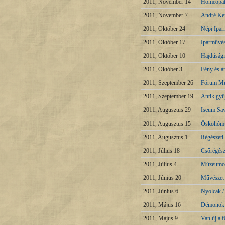
2011, November 14
Homeopáti
2011, November 7
André Ke
2011, Október 24
Népi Ipa
2011, Október 17
Iparművé
2011, Október 10
Hajdúság
2011, Október 3
Fény és á
2011, Szeptember 26
Fórum Muz
2011, Szeptember 19
Antik gy
2011, Augusztus 29
Iseum Sav
2011, Augusztus 15
Őskohómú
2011, Augusztus 1
Régészeti
2011, Július 18
Csőrégész
2011, Július 4
Múzeumok 
2011, Június 20
Művészet 
2011, Június 6
Nyolcak 
2011, Május 16
Démonok é
2011, Május 9
Van új a 