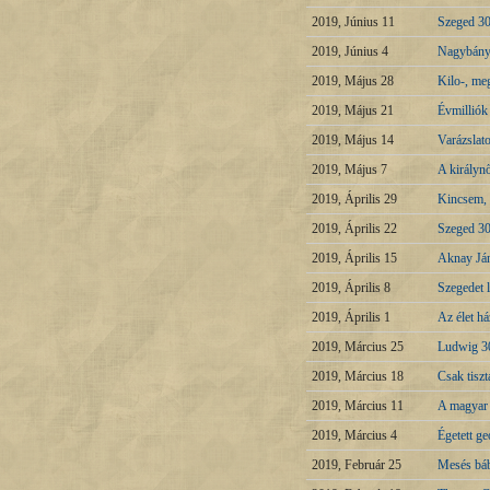
2019, Június 11
Szeged 30
2019, Június 4
Nagybánya
2019, Május 28
Kilo-, me
2019, Május 21
Évmilliók
2019, Május 14
Varázslat
2019, Május 7
A királyn
2019, Április 29
Kincsem, 
2019, Április 22
Szeged 30
2019, Április 15
Aknay Ján
2019, Április 8
Szegedet 
2019, Április 1
Az élet há
2019, Március 25
Ludwig 3
2019, Március 18
Csak tisz
2019, Március 11
A magyar 
2019, Március 4
Égetett g
2019, Február 25
Mesés báb