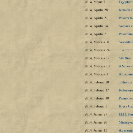
2014, Május 5
Egyiptomi
2014, Április 28
Kutatók a
2014, Április 21
Pálóczi H
2014, Április 14
Szépség é
2014, Április 7
Palócmúze
2014, Március 31
Szabadkéz
2014, Március 24
... a tűz 
2014, Március 17
My Brain 
2014, Március 10
A Szikánc
2014, Március 3
Az iszlám
2014, Február 28
Otthonok 
2014, Február 17
Kolostoro
2014, Február 10
Pannonte
2014, Február 3
Kresz Gé
2014, Január 27
ELTE Term
2014, Január 20
Műtárgym
2014, Január 13
Az eszmén