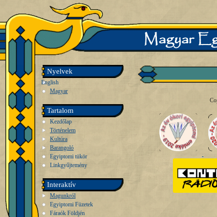
Nyelvek
English
Magyar
Co
Tartalom
Kezdőlap
Történelem
Kultúra
Barangoló
Egyiptomi tükör
Linkgyűjtemény
Interaktív
Magunkról
Egyiptomi Füzetek
Fáraók Földjén