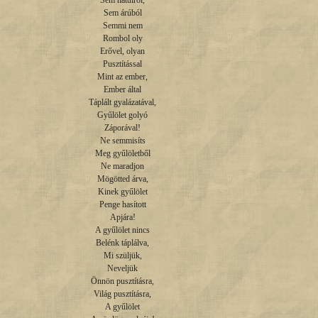
Sem hátulról,

Sem árúból

Semmi nem

Rombol oly

Erővel, olyan

Pusztítással

Mint az ember,

Ember által

Táplált gyalázatával,

Gyűlölet golyó

Záporával!

Ne semmisíts

Meg gyűlöletből

Ne maradjon

Mögötted árva,

Kinek gyűlölet

Penge hasított

Apjára!

A gyűlölet nincs

Belénk táplálva,

Mi szüljük,

Neveljük

Önnön pusztításra,

Világ pusztításra,

A gyűlölet
