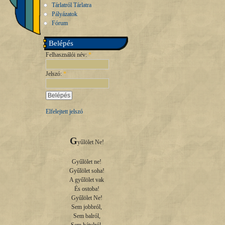
Tárlatról Tárlatra
Pályázatok
Fórum
Belépés
Felhasználói név:
*
Jelszó:
*
Elfelejtett jelszó
G
yűlölet Ne!

Gyűlölet ne!

Gyűlölet soha!

A gyűlölet vak

És ostoba!

Gyűlölet Ne!

Sem jobbról,

Sem balról,
