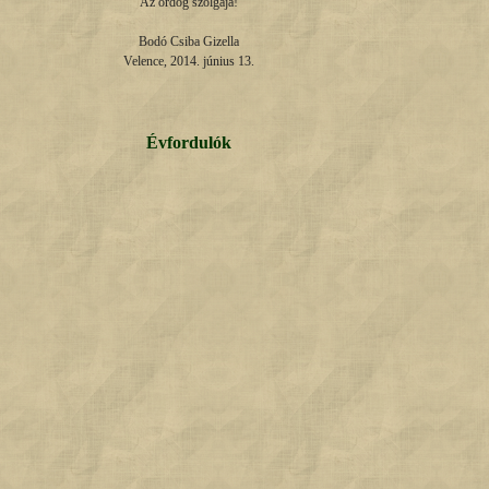
Az ördög szolgája!

Bodó Csiba Gizella

Velence, 2014. június 13.
Évfordulók