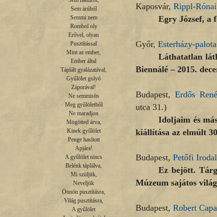
Sem hátulról,

Kaposvár,
Rippl-Róna
Sem árúból

Egry József, a 
Semmi nem

Rombol oly

Erővel, olyan

Győr,
Esterházy-palota
Pusztítással

Mint az ember,

Láthatatlan lá
Ember által

Biennálé – 2015. dece
Táplált gyalázatával,

Gyűlölet golyó

Záporával!

Budapest,
Erdős Ren
Ne semmisíts

Meg gyűlöletből

utca 31.)
Ne maradjon

Idoljaim és má
Mögötted árva,

kiállítása az elmúlt 3
Kinek gyűlölet

Penge hasított

Apjára!

Budapest,
Petőfi Irod
A gyűlölet nincs

Belénk táplálva,

Ez bejött. Tár
Mi szüljük,

Múzeum sajátos világa
Neveljük

Önnön pusztításra,

Világ pusztításra,

Budapest,
Robert Capa
A gyűlölet
