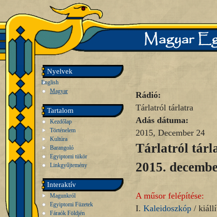
Nyelvek
English
Magyar
Rádió:
Tárlatról tárlatra
Tartalom
Adás dátuma:
Kezdőlap
Történelem
2015, December 24
Kultúra
Tárlatról tárl
Barangoló
Egyiptomi tükör
2015. decembe
Linkgyűjtemény
Interaktív
A műsor felépítése:
Magunkról
Egyiptomi Füzetek
I.
Kaleidoszkóp
/ kiállí
Fáraók Földjén