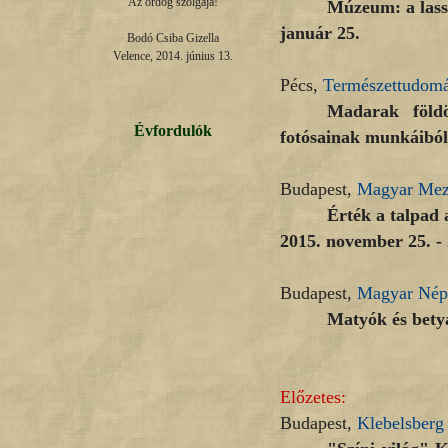
Az ördög szolgája!

Múzeum: a lassú
január 25.
Bodó Csiba Gizella

Velence, 2014. június 13.
Pécs,
Természettudom
Madarak föld
Évfordulók
fotósainak munkáiból 
Budapest,
Magyar Mez
Érték a talpad 
2015. november 25. - 
Budapest,
Magyar Nép
Matyók és betyá
Előzetes:
Budapest,
Klebelsberg