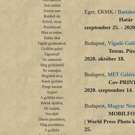
Sem hátulról,

Sem árúból

Eger, EKMK /
Bartako
Semmi nem

Rombol oly

Határ Attila „Di
Erővel, olyan

szeptember 25.
- 2020
Pusztítással

Mint az ember,

Ember által

Budapest,
Vígadó Galé
Táplált gyalázatával,

Gyűlölet golyó

Totem. Püspöky Ist
Záporával!

2020. október 18.
Ne semmisíts

Meg gyűlöletből

Ne maradjon

Budapest,
MET Galéri
Mögötted árva,

Cov-PRINT 2020 - 
Kinek gyűlölet

Penge hasított

2020. szeptember 14. 
Apjára!

A gyűlölet nincs

Belénk táplálva,

Budapest,
Magyar Nem
Mi szüljük,

MOBILFOTÓ - Next
Neveljük

Önnön pusztításra,

| World Press Photo k
Világ pusztításra,

25.
A gyűlölet
