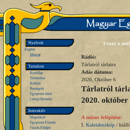
Nyelvek
Utazz a múlt
English
Magyar
Rádió:
Tárlatról tárlatra
Tartalom
Adás dátuma:
Kezdőlap
Történelem
2020, Október 6
Kultúra
Tárlatról tárl
Barangoló
Egyiptomi tükör
2020. október 
Linkgyűjtemény
Interaktív
A műsor felépítése:
Magunkról
Egyiptomi Füzetek
I.
Kaleidoszkóp
/ kiállí
Fáraók Földjén