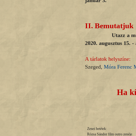
január 3.
II.
Bemutatjuk
Utazz a múltba! S
2020. augusztus 15. -
A tárlatok helyszíne:
Szeged,
Móra Ferenc
Ha kí
Zenei betétek:
Rózsa Sándor film outro zenéje