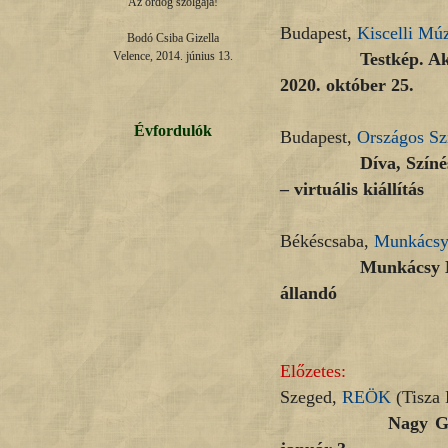
Az ördög szolgája!

Budapest,
Kiscelli M
Bodó Csiba Gizella

Testkép. Akt a kor
Velence, 2014. június 13.
2020. október 25.
Évfordulók
Budapest,
Országos Sz
Díva, Színész, Nő.
– virtuális kiállítás
Békéscsaba,
Munkácsy
Munkácsy Mihály –
állandó
Előzetes:
Szeged,
REÖK
(Tisza 
Nagy Gábor kiállí