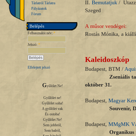
II.
Bemutatjuk
/ Utazz 
Tárlatról Tárlatra
Pályázatok
Szeged
Fórum
A műsor vendégei:
Belépés
Felhasználói név:
*
Rostás Mónika, a kiáll
Jelszó:
*
Kaleidoszkóp
Elfelejtett jelszó
Budapest, BTM /
Aqui
Zseniális találmány
október 31.
G
yűlölet Ne!

Gyűlölet ne!

Budapest,
Magyar Kere
Gyűlölet soha!

Souvenir, Design 
A gyűlölet vak

És ostoba!

Gyűlölet Ne!

Budapest,
MMgMK Vár
Sem jobbról,

Sem balról,

Organikus formák 