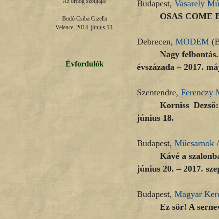
Az ördög szolgája!

Budapest,
Vasarely M
OSAS COME BAC
Bodó Csiba Gizella

Velence, 2014. június 13.
Debrecen,
MODEM
(B
Nagy felbontás.
Évfordulók
évszázada – 2017. máju
Szentendre,
Ferenczy
Korniss Dezső:
június 18.
Budapest,
Műcsarnok
/
Kávé a szalonb
június 20. – 2017. sz
Budapest,
Magyar Kere
Ez sör! A sernev