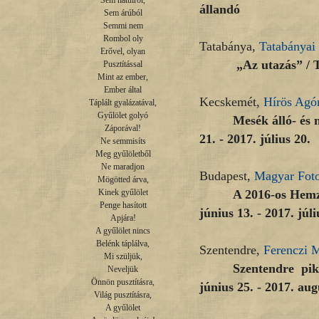
Sem hátulról,

állandó
Sem árúból

Semmi nem

Rombol oly

Tatabánya,
Tatabánya
Erővel, olyan

„Az utazás” / T
Pusztítással

Mint az ember,

Ember által

Kecskemét,
Hírös Agór
Táplált gyalázatával,

Gyűlölet golyó

Mesék álló- és 
Záporával!

21. - 2017. július 20.
Ne semmisíts

Meg gyűlöletből

Ne maradjon

Budapest,
Magyar Fot
Mögötted árva,

A 2016-os Hemző
Kinek gyűlölet

Penge hasított

június 13. - 2017. júli
Apjára!

A gyűlölet nincs

Belénk táplálva,

Szentendre,
Ferenczi
Mi szüljük,

Szentendre pik
Neveljük

Önnön pusztításra,

június 25. - 2017. aug
Világ pusztításra,

A gyűlölet
