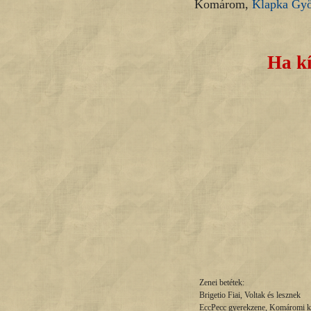
Komárom,
Klapka Gy
Ha kí
Zenei betétek:
Brigetio Fiai, Voltak és lesznek
EccPecc gyerekzene, Komáromi k