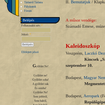
II.
Bemutatjuk
/ Klapk
Tárlatról Tárlatra
Pályázatok
Fórum
A műsor vendége:
Belépés
Felhasználói név:
*
Számadó Emese, múzeum
Jelszó:
*
Kaleidoszkóp
Elfelejtett jelszó
Veszprém,
Laczkó De
Kincsek „Szent Gell
szeptember 10.
G
yűlölet Ne!

Gyűlölet ne!

Budapest,
Magyar Nem
Gyűlölet soha!

Megmentett műkinc
A gyűlölet vak

És ostoba!

Gyűlölet Ne!

Budapest,
Aeropark
(Fe
Sem jobbról,

Sem balról,

Repülőgépek és föl