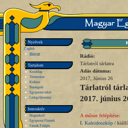
Nyelvek
English
Magyar
Rádió:
Tárlatról tárlatra
Tartalom
Adás dátuma:
Kezdőlap
Történelem
2017, Június 26
Kultúra
Tárlatról tárl
Barangoló
Egyiptomi tükör
2017. június 2
Linkgyűjtemény
Interaktív
A műsor felépítése:
Magunkról
Egyiptomi Füzetek
I.
Kaleidoszkóp
/ kiállí
Fáraók Földjén