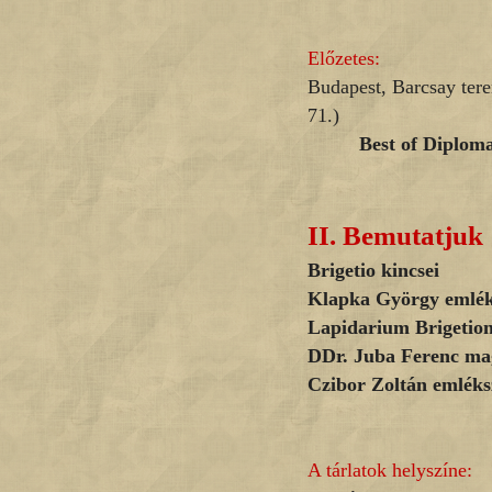
Előzetes:
Budapest, Barcsay ter
71.)
Best of Diploma
II.
Bemutatjuk
Brigetio kincsei
Klapka György emlék
Lapidarium Brigetio
DDr. Juba Ferenc mag
Czibor Zoltán emlék
A tárlatok helyszíne: