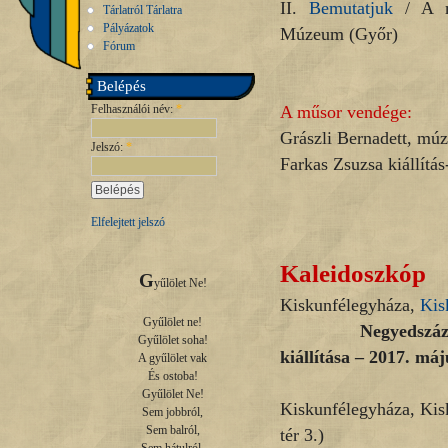
II.
Bemutatjuk
/ A ma
Tárlatról Tárlatra
Pályázatok
Múzeum (Győr)
Fórum
Belépés
Felhasználói név:
*
A műsor vendége:
Grászli Bernadett, mú
Jelszó:
*
Farkas Zsuzsa kiállítá
Elfelejtett jelszó
Kaleidoszkóp
G
yűlölet Ne!

Kiskunfélegyháza,
Kis
Gyűlölet ne!

Negyedszázad. Fek
Gyűlölet soha!

kiállítása – 2017. máj
A gyűlölet vak

És ostoba!

Gyűlölet Ne!

Kiskunfélegyháza, Ki
Sem jobbról,

Sem balról,

tér 3.)