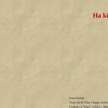
Ha kí
Zenei betétek:
Turay Ida & Orlay Chappy zenekara
Foxtrott - a "Katyi" (1942) c. film