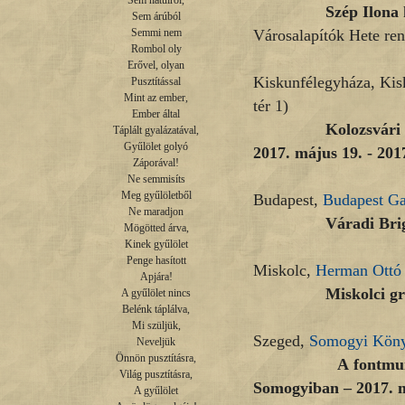
Sem hátulról,

Szép Ilona kiállít
Sem árúból

Városalapítók Hete re
Semmi nem

Rombol oly

Erővel, olyan

Kiskunfélegyháza, Ki
Pusztítással

Mint az ember,

tér 1)
Ember által

Kolozsvári Sándor
Táplált gyalázatával,

Gyűlölet golyó

2017. május 19. - 2017
Záporával!

Ne semmisíts

Meg gyűlöletből

Budapest,
Budapest Ga
Ne maradjon

Váradi Brigitta kiá
Mögötted árva,

Kinek gyűlölet

Penge hasított

Miskolc,
Herman Ott
Apjára!

Miskolci grafikai 
A gyűlölet nincs

Belénk táplálva,

Mi szüljük,

Szeged,
Somogyi Köny
Neveljük

Önnön pusztításra,

A fontmunkások a
Világ pusztításra,

Somogyiban –
2017. 
A gyűlölet
