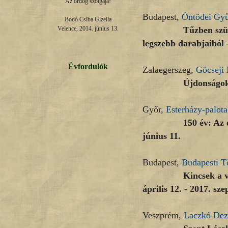
Az ördög szolgája!

Budapest,
Öntödei Gy
Bodó Csiba Gizella

Tűzben született 
Velence, 2014. június 13.
legszebb darabjaiból 
Évfordulók
Zalaegerszeg,
Göcseji
Újdonságok, ódons
Győr,
Esterházy-palota
150 év: Az osztrák
június 11.
Budapest,
Budapesti T
Kincsek a város al
április 12. - 2017. sz
Veszprém,
Laczkó De