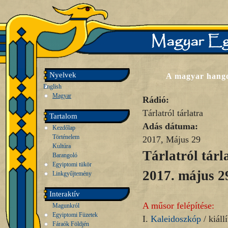
Nyelvek
A magyar hango
English
Magyar
Rádió:
Tárlatról tárlatra
Tartalom
Adás dátuma:
Kezdőlap
Történelem
2017, Május 29
Kultúra
Tárlatról tárl
Barangoló
Egyiptomi tükör
2017. május 2
Linkgyűjtemény
Interaktív
A műsor felépítése:
Magunkról
Egyiptomi Füzetek
I.
Kaleidoszkóp
/ kiállí
Fáraók Földjén