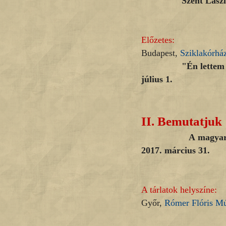
Szent László Emlé
Előzetes:
Budapest,
Sziklakórhá
"Én lettem a halál,
július 1.
II.
Bemutatjuk
A magyar hangos
2017. március 31.
A tárlatok helyszíne:
Győr,
Rómer Flóris M