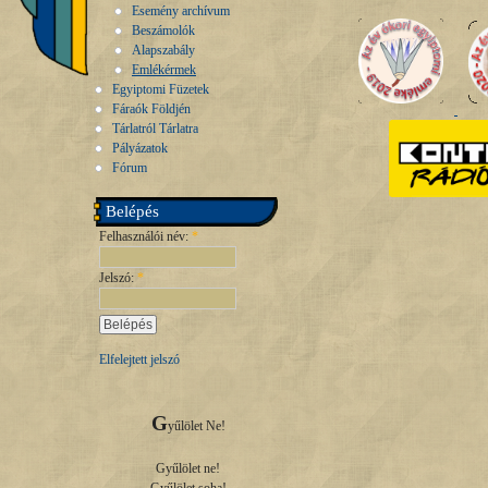
Esemény archívum
Beszámolók
Alapszabály
Emlékérmek
Egyiptomi Füzetek
Fáraók Földjén
Tárlatról Tárlatra
Pályázatok
Fórum
Belépés
Felhasználói név:
*
Jelszó:
*
Elfelejtett jelszó
G
yűlölet Ne!

Gyűlölet ne!
