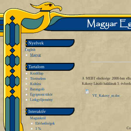
Nyelvek
English
Magyar
Tartalom
Kezdőlap
A MEBT elnöksége 2008-ban elhatá
Történelem
Kákosy László halálának 5. évfordu
Kultúra
Barangoló
Egyiptomi tükör
VE_Kakosy_m.doc
Linkgyűjtemény
Interaktív
Magunkról
Elérhetőségek
Co
1 %