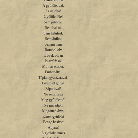
Gyűlölet soha!

A gyűlölet vak

És ostoba!

Gyűlölet Ne!

Sem jobbról,

Sem balról,

Sem hátulról,

Sem árúból

Semmi nem

Rombol oly

Erővel, olyan

Pusztítással

Mint az ember,

Ember által

Táplált gyalázatával,

Gyűlölet golyó

Záporával!

Ne semmisíts

Meg gyűlöletből

Ne maradjon

Mögötted árva,

Kinek gyűlölet

Penge hasított

Apjára!

A gyűlölet nincs
