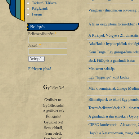
Tárlatról Tárlatra
Pályázatok
Virágban - rhizomában orvosság: 1
Fórum
A tej az óegyiptomi forrásokban 
Belépés
Felhasználói név:
*
A Királyok Völgye a 21. dinasztia
Adalékok a hypokephálok tipológi
Jelszó:
*
Kom Truga, Egy görög-római tele
Back Fülöp és a gamhudi ásatás
Min szent salátája
Elfelejtett jelszó
Egy "lappangó" kopt kódex
G
yűlölet Ne!

Min kivonuásának ünnepe Medin
Büntetőperek az ókori Egyiptomb
Gyűlölet ne!

Gyűlölet soha!

Teremtéselképzelések a 21. dinasz
A gyűlölet vak

A gamhudi ásatás emlékei / Győr
És ostoba!

Gyűlölet Ne!

CIPEG konferencia - Alexandria,
Sem jobbról,

Hajóút a Nasszer-tavon, avagy N
Sem balról,
