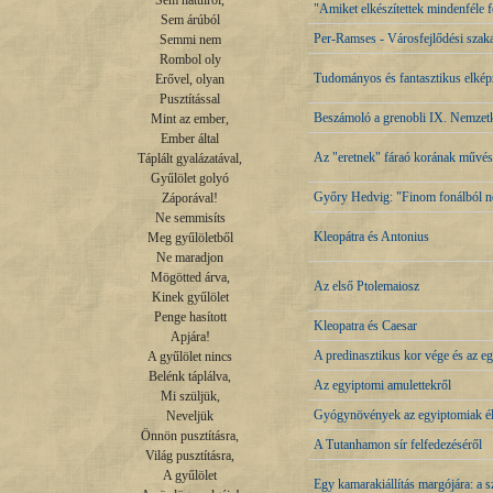
Sem hátulról,

"Amiket elkészítettek mindenféle f
Sem árúból

Per-Ramses - Városfejlődési szak
Semmi nem

Rombol oly

Tudományos és fantasztikus elképz
Erővel, olyan

Pusztítással

Beszámoló a grenobli IX. Nemzetk
Mint az ember,

Ember által

Az "eretnek" fáraó korának művés
Táplált gyalázatával,

Gyűlölet golyó

Győry Hedvig: "Finom fonálból né
Záporával!

Ne semmisíts

Kleopátra és Antonius
Meg gyűlöletből

Ne maradjon

Mögötted árva,

Az első Ptolemaiosz
Kinek gyűlölet

Penge hasított

Kleopatra és Caesar
Apjára!

A predinasztikus kor vége és az eg
A gyűlölet nincs

Belénk táplálva,

Az egyiptomi amulettekről
Mi szüljük,

Gyógynövények az egyiptomiak él
Neveljük

Önnön pusztításra,

A Tutanhamon sír felfedezéséről
Világ pusztításra,

A gyűlölet

Egy kamarakiállítás margójára: a 