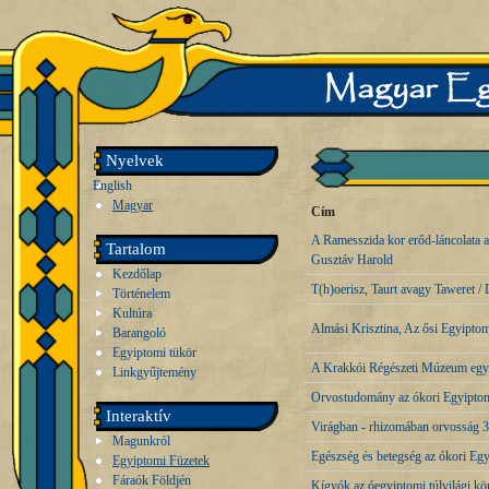
Nyelvek
English
Magyar
Cím
A Ramesszida kor erőd-láncolata a
Tartalom
Gusztáv Harold
Kezdőlap
T(h)oerisz, Taurt avagy Taweret 
Történelem
Kultúra
Almási Krisztina, Az ősi Egyiptom
Barangoló
Egyiptomi tükör
A Krakkói Régészeti Múzeum egyip
Linkgyűjtemény
Orvostudomány az ókori Egyipto
Interaktív
Virágban - rhizomában orvosság 3
Magunkról
Egészség és betegség az ókori E
Egyiptomi Füzetek
Fáraók Földjén
Kígyók az óegyiptomi túlvilági k