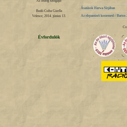
Az ördög szolgája!

Ásatások Harwa Sírjában
Bodó Csiba Gizella

Az elepantinéi kostemető / Bartos 
Velence, 2014. június 13.
Co
Évfordulók