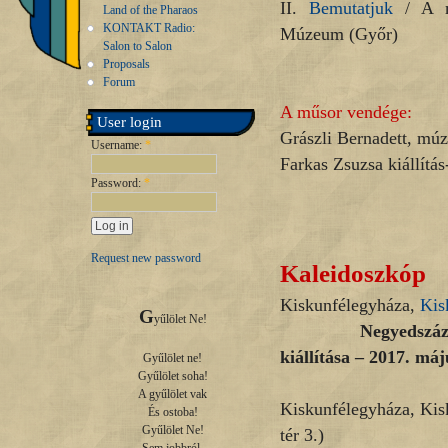
II.
Bemutatjuk
/ A ma
Land of the Pharaos
KONTAKT Radio:
Múzeum (Győr)
Salon to Salon
Proposals
Forum
A műsor vendége:
User login
Grászli Bernadett, mú
Username:
*
Farkas Zsuzsa kiállítá
Password:
*
Request new password
Kaleidoszkóp
Kiskunfélegyháza,
Kis
G
yűlölet Ne!

Negyedszázad. Fek
kiállítása – 2017. máj
Gyűlölet ne!

Gyűlölet soha!

A gyűlölet vak

Kiskunfélegyháza, Ki
És ostoba!

Gyűlölet Ne!

tér 3.)