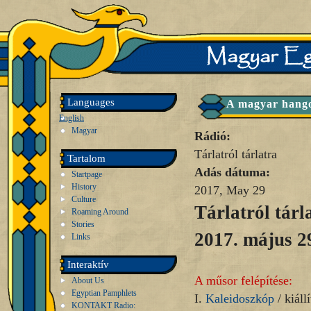
Languages
A magyar hango
English
Magyar
Rádió:
Tárlatról tárlatra
Tartalom
Adás dátuma:
Startpage
History
2017, May 29
Culture
Tárlatról tárl
Roaming Around
Stories
2017. május 2
Links
Interaktív
A műsor felépítése:
About Us
Egyptian Pamphlets
I.
Kaleidoszkóp
/ kiállí
KONTAKT Radio: