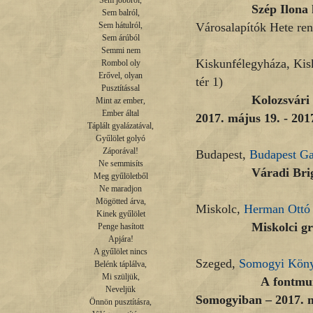
Sem jobbról,

Szép Ilona kiállít
Sem balról,

Városalapítók Hete re
Sem hátulról,

Sem árúból

Semmi nem

Kiskunfélegyháza, Ki
Rombol oly

Erővel, olyan

tér 1)
Pusztítással

Kolozsvári Sándor
Mint az ember,

Ember által

2017. május 19. - 2017
Táplált gyalázatával,

Gyűlölet golyó

Záporával!

Budapest,
Budapest Ga
Ne semmisíts

Váradi Brigitta kiá
Meg gyűlöletből

Ne maradjon

Mögötted árva,

Miskolc,
Herman Ott
Kinek gyűlölet

Miskolci grafikai 
Penge hasított

Apjára!

A gyűlölet nincs

Szeged,
Somogyi Köny
Belénk táplálva,

Mi szüljük,

A fontmunkások a
Neveljük

Somogyiban –
2017. 
Önnön pusztításra,
