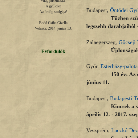
Világ pusztításra,

A gyűlölet

Budapest,
Öntödei Gy
Az ördög szolgája!

Tűzben született 
Bodó Csiba Gizella

legszebb darabjaiból 
Velence, 2014. június 13.
Zalaegerszeg,
Göcseji
Újdonságok, ódons
Évfordulók
Győr,
Esterházy-palota
150 év: Az osztrák
június 11.
Budapest,
Budapesti T
Kincsek a város al
április 12. - 2017. sz
Veszprém,
Laczkó De