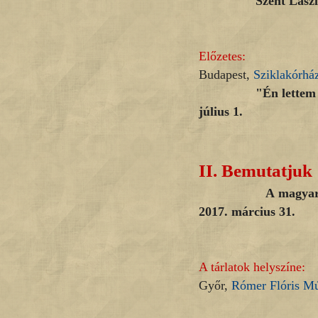
Szent László Emlé
Előzetes:
Budapest,
Sziklakórhá
"Én lettem a halál,
július 1.
II.
Bemutatjuk
A magyar hangos
2017. március 31.
A tárlatok helyszíne:
Győr,
Rómer Flóris M