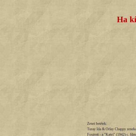
Ha kí
Zenei betétek:
Turay Ida & Orlay Chappy zenekara
Foxtrott - a "Katyi" (1942) c. film