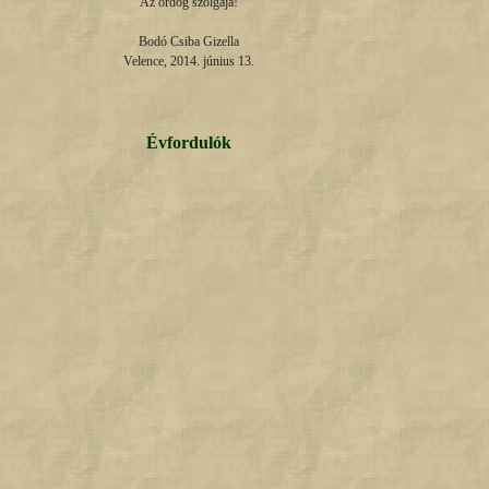
Az ördög szolgája!

Bodó Csiba Gizella

Velence, 2014. június 13.
Évfordulók