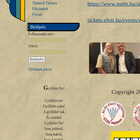
https://www.mebt.hu/si
Tárlatról Tárlatra
Pályázatok
Fórum
tickets.efott.hu/events
Belépés
Felhasználói név:
*
Jelszó:
*
Elfelejtett jelszó
G
yűlölet Ne!

Copyright 2
Gyűlölet ne!

Gyűlölet soha!

A gyűlölet vak

És ostoba!

Gyűlölet Ne!

Sem jobbról,

Sem balról,
