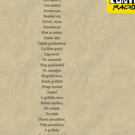
Sem hátulról,

Sem árúból

Semmi nem

Rombol oly

Erővel, olyan

Pusztítással

Mint az ember,

Ember által

Táplált gyalázatával,

Gyűlölet golyó

Záporával!

Ne semmisíts

Meg gyűlöletből

Ne maradjon

Mögötted árva,

Kinek gyűlölet

Penge hasított

Apjára!

A gyűlölet nincs

Belénk táplálva,

Mi szüljük,

Neveljük

Önnön pusztításra,

Világ pusztításra,

A gyűlölet
