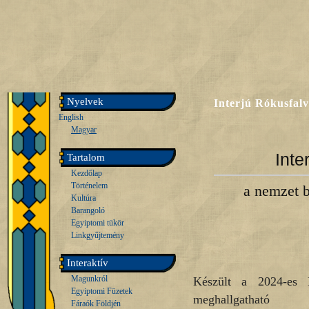
Nyelvek
Interjú Rókusfalv
English
Magyar
Inte
Tartalom
Kezdőlap
Történelem
a nemzet b
Kultúra
Barangoló
Egyiptomi tükör
Linkgyűjtemény
Interaktív
Magunkról
Készült a 2024-es E
Egyiptomi Füzetek
meghallgath
Fáraók Földjén