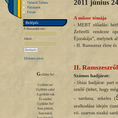
2011 június 24
Tárlatról Tárlatra
Pályázatok
Fórum
A műsor témája
Belépés
- MEBT előadás: hétfő
Felhasználói név:
*
Zefirelli rendezte o
Éjszakája”, melynek 
Jelszó:
*
- II. Ramszesz élete és
Elfelejtett jelszó
II. Ramszeszről
G
yűlölet Ne!

Számos hadjárat:
- líbiai hadjárat: pa
Gyűlölet ne!

sztélé (lehet, hogy még
Gyűlölet soha!

A gyűlölet vak

- sardana, sekeles (
És ostoba!

Gyűlölet Ne!

uralkodása idején (tani
Sem jobbról,

vö. szarvas sisakú sard
Sem balról,
