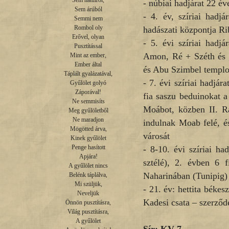
Sem hátulról,

- núbiai hadjárat 22 é
Sem árúból

- 4. év, szíriai hadjá
Semmi nem

Rombol oly

hadászati központja R
Erővel, olyan

- 5. évi szíriai hadjá
Pusztítással

Amon, Ré + Széth és 
Mint az ember,

Ember által

és Abu Szimbel templo
Táplált gyalázatával,

- 7. évi szíriai hadjá
Gyűlölet golyó

Záporával!

fia saszu beduinokat 
Ne semmisíts

Moábot, közben II. R
Meg gyűlöletből

Ne maradjon

indulnak Moab felé, é
Mögötted árva,

városát
Kinek gyűlölet

Penge hasított

- 8-10. évi szíriai ha
Apjára!

sztélé), 2. évben 6 
A gyűlölet nincs

Naharinában (Tunipig)
Belénk táplálva,

Mi szüljük,

- 21. év: hettita béke
Neveljük

Kadesi csata – szerződé
Önnön pusztításra,

Világ pusztításra,

A gyűlölet
