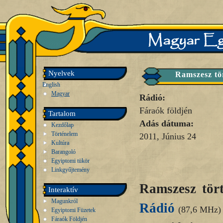
Nyelvek
Ramszesz tör
English
Magyar
Rádió:
Fáraók földjén
Tartalom
Adás dátuma:
Kezdőlap
Történelem
2011, Június 24
Kultúra
Barangoló
Egyiptomi tükör
Linkgyűjtemény
Ramszesz tör
Interaktív
Magunkról
Rádió
(87,6 MHz)
Egyiptomi Füzetek
Fáraók Földjén