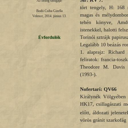
Sír: KV 7.
Az ördög szolgája!

tört tengely, H: 168 
Bodó Csiba Gizella

magas és mélydombor
Velence, 2014. június 13.
tehén könyve, Amdua
istenekkel, halotti felsz
Torinói sztrájk papirus
Évfordulók
Legalább 10 beázás ro
1. alaprajz: Richar
feliratok: francia-tos
Theodore M. Davis ás
(1993-).
Nofertari: QV66
Királynék Völgyében (
HK17, csillagászati m
előtt, áldozati jelene
vörös gránit szarkofág