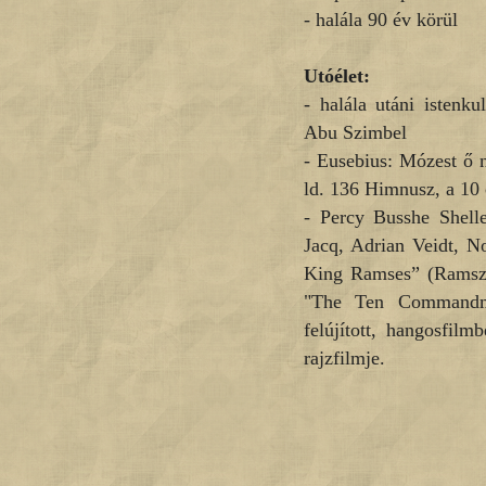
- halála 90 év körül
Utóélet:
- halála utáni istenk
Abu Szimbel
- Eusebius: Mózest ő 
ld. 136 Himnusz, a 10
- Percy Busshe Shelle
Jacq, Adrian Veidt, 
King Ramses” (Ramsze
"The Ten Commandmen
felújított, hangosfi
rajzfilmje.