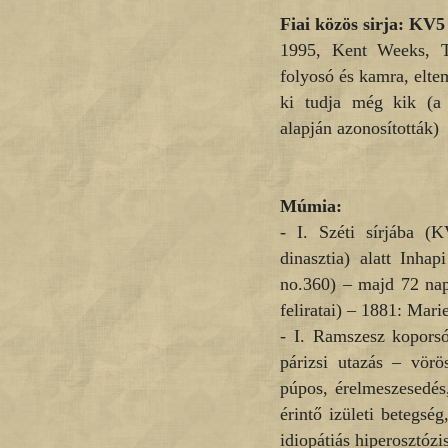
Fiai közös sirja: KV5
1995, Kent Weeks, T
folyosó és kamra, elt
ki tudja még kik (a 
alapján azonosították)
Múmia:
- I. Széti sírjába (
dinasztia) alatt Inhap
no.360) – majd 72 nap 
feliratai) – 1881: Mari
- I. Ramszesz koporsó
párizsi utazás – vörö
púpos, érelmeszesedés
érintő izületi betegsé
idiopátiás hiperosztózis