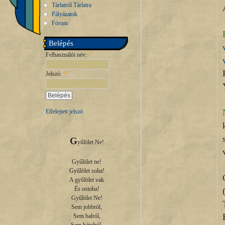
Tárlatról Tárlatra
Pályázatok
Fórum
Belépés
Felhasználói név:
*
Jelszó:
*
Elfelejtett jelszó
G
yűlölet Ne!

Gyűlölet ne!

Gyűlölet soha!

A gyűlölet vak

És ostoba!

Gyűlölet Ne!

Sem jobbról,

Sem balról,
