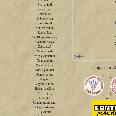
Sem hátulról,

Sem árúból

Semmi nem

Rombol oly

Erővel, olyan

Pusztítással

Mint az ember,

Ember által

Táplált gyalázatával,

Gyűlölet golyó

Záporával!

Ne semmisíts

Meg gyűlöletből

Tetejére
Ne maradjon

Mögötted árva,

Copyright 2
Kinek gyűlölet

Penge hasított

Apjára!

A gyűlölet nincs

Belénk táplálva,

Mi szüljük,

Neveljük

Önnön pusztításra,

Világ pusztításra,

A gyűlölet
