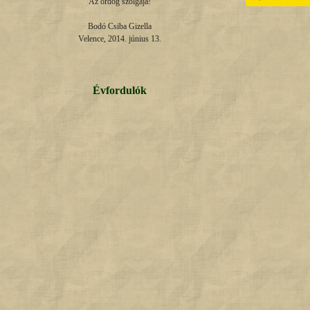
Az ördög szolgája!

Bodó Csiba Gizella

Velence, 2014. június 13.
Évfordulók