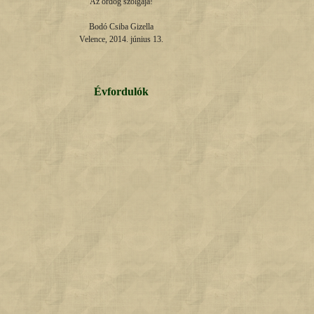
Az ördög szolgája!

Bodó Csiba Gizella

Velence, 2014. június 13.
Évfordulók