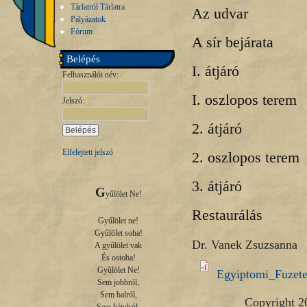
Tárlatról Tárlatra
Az udvar
Pályázatok
Fórum
A sír bejárata
Belépés
I. átjáró
Felhasználói név:
*
I. oszlopos terem
Jelszó:
*
2. átjáró
Elfelejtett jelszó
2. oszlopos terem
3. átjáró
G
yűlölet Ne!

Restaurálás
Gyűlölet ne!

Gyűlölet soha!

Dr. Vanek Zsuzsanna
A gyűlölet vak

És ostoba!

Gyűlölet Ne!

Egyiptomi_Fuzet
Sem jobbról,

Sem balról,

Copyright 2