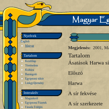
Nyelvek
English
Magyar
Megjelenés:
2001, Má
Tartalom
Tartalom
Kezdőlap
Ásatások Harwa sí
Történelem
Kultúra
Előszó
Barangoló
Egyiptomi tükör
Harwa
Linkgyűjtemény
A sír fekvése
Interaktív
Magunkról
A sír szerkezete
Egyiptomi Füzetek
Fáraók Földjén