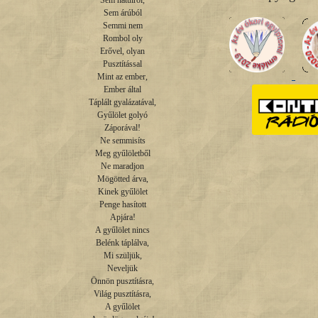
Sem hátulról,

Sem árúból

Semmi nem

Rombol oly

Erővel, olyan

Pusztítással

Mint az ember,

Ember által

Táplált gyalázatával,

Gyűlölet golyó

Záporával!

Ne semmisíts

Meg gyűlöletből

Ne maradjon

Mögötted árva,

Kinek gyűlölet

Penge hasított

Apjára!

A gyűlölet nincs

Belénk táplálva,

Mi szüljük,

Neveljük

Önnön pusztításra,

Világ pusztításra,

A gyűlölet
