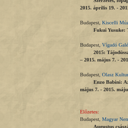
Szerzetes, főpa
2015. április 19. - 20
Budapest,
Kiscelli M
Fukui Yusuke: T
Budapest,
Vígadó Galé
2015: Tájodüssz
– 2015. május 7. - 20
Budapest,
Olasz Kultur
Enzo Babini: Az
május 7. - 2015. máju
Előzetes:
Budapest,
Magyar Nem
Augustus császá