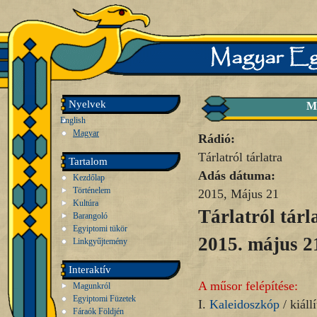
Nyelvek
M
English
Magyar
Rádió:
Tárlatról tárlatra
Tartalom
Adás dátuma:
Kezdőlap
Történelem
2015, Május 21
Kultúra
Tárlatról tárl
Barangoló
Egyiptomi tükör
2015. május 2
Linkgyűjtemény
Interaktív
A műsor felépítése:
Magunkról
Egyiptomi Füzetek
I.
Kaleidoszkóp
/ kiállí
Fáraók Földjén