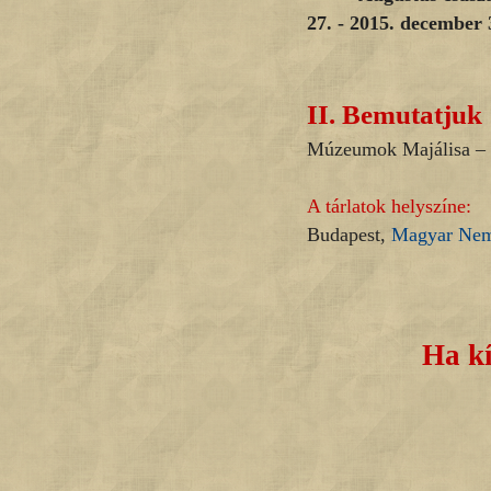
27. - 2015. december 
II.
Bemutatjuk
Múzeumok Majálisa – h
A tárlatok helyszíne:
Budapest,
Magyar Nem
Ha kí