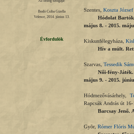
Az ördög szolgája!

Szentes,
Koszta Józse
Bodó Csiba Gizella

Hódolat Bartókn
Velence, 2014. június 13.
május 8. - 2015. máju
Évfordulók
Kiskunfélegyháza,
Kis
Hív a múlt. Retr
Szarvas,
Tessedik Sá
Női-fény-Játék.
május 9. - 2015. júniu
Hódmezővásárhely,
T
Rapcsák András út 16-
Barcsay Jenő. A
Gyõr,
Rómer Flóris M