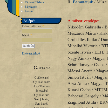
II.
Bemutatjuk
/ Múzeu
Tárlatról Tárlatra
Pályázatok
Fórum
A műsor vendége:
Belépés
Felhasználói név:
*
Nikodém Gabriella / 
Mészáros Márta / Ki
Jelszó:
*
Groll-Illés Ildikó / 
Mihalkó Viktória / B
Szente István / ELTE 
Elfelejtett jelszó
Nagy Anikó / Magyar 
Schmidtmayer Csaba 
G
yűlölet Ne!

Mácsai Anetta / Magy
Simon István / Magyar
Gyűlölet ne!

Gyűlölet soha!

Árva Anita / Magyar 
A gyűlölet vak

Kutasi Csaba / MTTM
És ostoba!

Gyűlölet Ne!

Babocsai Gergely / M
Sem jobbról,

Zsigmond Attila / B
Sem balról,
