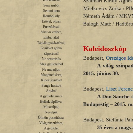
Szatmári Király Ágne
Sem hátulról,

Sem árúból

Mielkovics Zorka / PI
Semmi nem

Németh Ádám / MK
Rombol oly

Erővel, olyan

Balogh Máté / Hadtör
Pusztítással

Mint az ember,

Ember által

Táplált gyalázatával,

Kaleidoszkóp
Gyűlölet golyó

Záporával!

Budapest,
Országos Id
Ne semmisíts

Meg gyűlöletből

A világ színpa
Ne maradjon

2015. június 30.
Mögötted árva,

Kinek gyűlölet

Penge hasított

Budapest,
Liszt Fere
Apjára!

A Don Sanche-tó
A gyűlölet nincs

Belénk táplálva,

Budapestig – 2015. má
Mi szüljük,

Neveljük

Önnön pusztításra,

Budapest, Stefánia Pal
Világ pusztításra,

35 éves a magya
A gyűlölet
