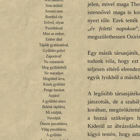
Sem hátulról,

jelen, mivel maga Thot
Sem árúból

istennővel maga is ko
Semmi nem

Rombol oly

nyert tőle. Ezek tették
Erővel, olyan

„
év feletti napokon
”
Pusztítással

Mint az ember,

megszülethessen Oziris
Ember által

Táplált gyalázatával,

Gyűlölet golyó

Egy másik társasjáték,
Záporával!

tudunk róla, hogy ezt
Ne semmisíts

Meg gyűlöletből

teljesen eltérő elrend
Ne maradjon

egyik lyukból a másikb
Mögötted árva,

Kinek gyűlölet

Penge hasított

A legősibb társasjáték
Apjára!

játszották, de a szabá
A gyűlölet nincs

Belénk táplálva,

korában, megörökítették
Mi szüljük,

a hozzá szükséges hí
Neveljük

Önnön pusztításra,

Kiderül az ábrázolásb
Világ pusztításra,

kígyó testén, hogy azt
A gyűlölet
