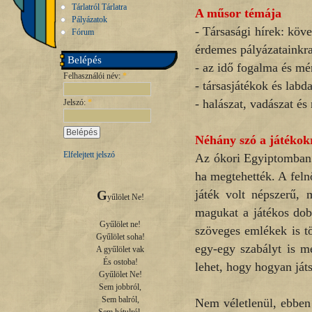
Tárlatról Tárlatra
A műsor témája
Pályázatok
- Társasági hírek: köv
Fórum
érdemes pályázatainkra
Belépés
- az idő fogalma és mér
Felhasználói név:
*
- társasjátékok és labd
- halászat, vadászat é
Jelszó:
*
Néhány szó a játékok
Elfelejtett jelszó
Az ókori Egyiptomban é
ha megtehették. A feln
játék volt népszerű, 
G
yűlölet Ne!

magukat a játékos dob
Gyűlölet ne!

szöveges emlékek is tö
Gyűlölet soha!

egy-egy szabályt is m
A gyűlölet vak

És ostoba!

lehet, hogy hogyan játs
Gyűlölet Ne!

Sem jobbról,

Sem balról,

Nem véletlenül, ebben 