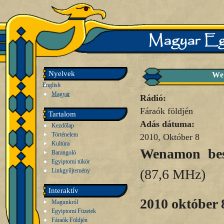
Nyelvek
We
English
Magyar
Rádió:
Fáraók földjén
Tartalom
Adás dátuma:
Kezdőlap
Történelem
2010, Október 8
Kultúra
Wenamon bes
Barangoló
Egyiptomi tükör
(87,6 MHz)
Linkgyűjtemény
Interaktív
2010 október 
Magunkról
Egyiptomi Füzetek
Fáraók Földjén