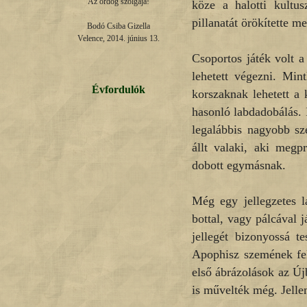
Az ördög szolgája!

köze a halotti kultu
pillanatát örökítette me
Bodó Csiba Gizella

Velence, 2014. június 13.
Csoportos játék volt a
lehetett végezni. Min
Évfordulók
korszaknak lehetett a
hasonló labdadobálás. I
legalábbis nagyobb sz
állt valaki, aki megp
dobott egymásnak.
Még egy jellegzetes l
bottal, vagy pálcával 
jellegét bizonyossá t
Apophisz szemének fele
első ábrázolások az Új
is művelték még. Jell