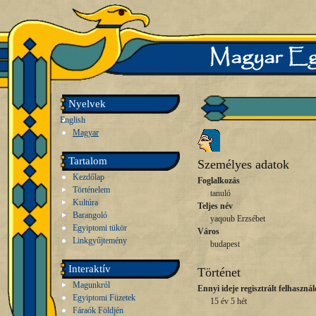
Nyelvek
English
Magyar
Tartalom
Személyes adatok
Kezdőlap
Foglalkozás
Történelem
tanuló
Kultúra
Teljes név
Barangoló
yaqoub Erzsébet
Egyiptomi tükör
Város
Linkgyűjtemény
budapest
Interaktív
Történet
Magunkról
Ennyi ideje regisztrált felhasznál
Egyiptomi Füzetek
15 év 5 hét
Fáraók Földjén