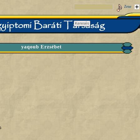
Zene
yaqoub Erzsébet
ó