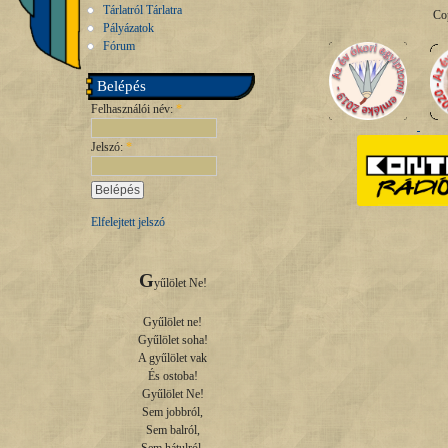
Tárlatról Tárlatra
Co
Pályázatok
Fórum
Belépés
Felhasználói név:
*
Jelszó:
*
Elfelejtett jelszó
G
yűlölet Ne!

Gyűlölet ne!

Gyűlölet soha!

A gyűlölet vak

És ostoba!

Gyűlölet Ne!

Sem jobbról,

Sem balról,
