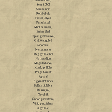
Sem hátulról,

Sem árúból

Semmi nem

Rombol oly

Erővel, olyan

Pusztítással

Mint az ember,

Ember által

Táplált gyalázatával,

Gyűlölet golyó

Záporával!

Ne semmisíts

Meg gyűlöletből

Ne maradjon

Mögötted árva,

Kinek gyűlölet

Penge hasított

Apjára!

A gyűlölet nincs

Belénk táplálva,

Mi szüljük,

Neveljük

Önnön pusztításra,

Világ pusztításra,

A gyűlölet
