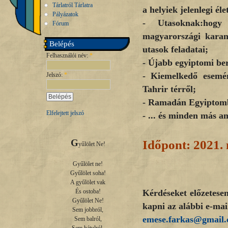
Tárlatról Tárlatra
a helyiek jelenlegi éle
Pályázatok
- Utasoknak:hogy 
Fórum
magyarországi karant
Belépés
utasok feladatai;
Felhasználói név:
*
- Újabb egyiptomi be
- Kiemelkedő esemé
Jelszó:
*
Tahrir térről;
- Ramadán Egyiptom
Elfelejtett jelszó
- ... és minden más a
G
Időpont:
2021. 
yűlölet Ne!

Gyűlölet ne!

Gyűlölet soha!

A gyűlölet vak

Kérdéseket előzetesen
És ostoba!

Gyűlölet Ne!

kapni az alábbi e-mai
Sem jobbról,

emese.farkas@gmail
Sem balról,
