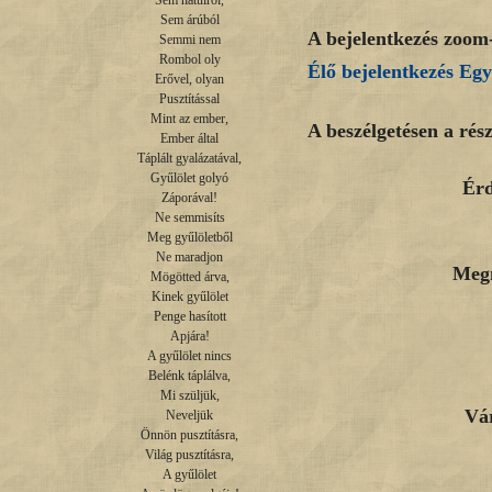
Sem hátulról,

Sem árúból

A bejelentkezés zoom-
Semmi nem

Rombol oly

Élő bejelentkezés Egy
Erővel, olyan

Pusztítással

Mint az ember,

A beszélgetésen a rész
Ember által

Táplált gyalázatával,

Gyűlölet golyó

Érd
Záporával!

Ne semmisíts

Meg gyűlöletből

Ne maradjon

Megm
Mögötted árva,

Kinek gyűlölet

Penge hasított

Apjára!

A gyűlölet nincs

Belénk táplálva,

Mi szüljük,

Vár
Neveljük

Önnön pusztításra,

Világ pusztításra,

A gyűlölet
