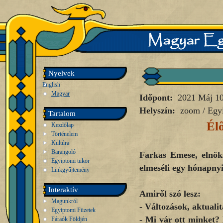
Nyelvek
English
Magyar
Időpont:
2021 Máj 1
Helyszín:
zoom / Egy
Tartalom
Él
Kezdőlap
Történelem
Kultúra
Barangoló
Farkas Emese, elnöks
Egyiptomi tükör
elmeséli egy hónapnyi
Linkgyűjtemény
Interaktív
Amiről szó lesz:
Magunkról
- Változások, aktual
Egyiptomi Füzetek
- Mi vár ott minket? 
Fáraók Földjén