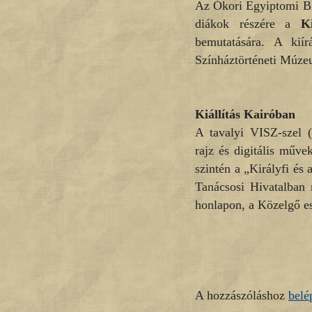
Az Ókori Egyiptomi Biz
diákok részére a
K
bemutatására. A kií
Színháztörténeti Múzeu
Kiállítás Kairóban
A tavalyi VISZ-szel 
rajz és digitális műve
szintén a „Királyfi és 
Tanácsosi Hivatalban 
honlapon, a Közelgő e
A hozzászóláshoz
belé