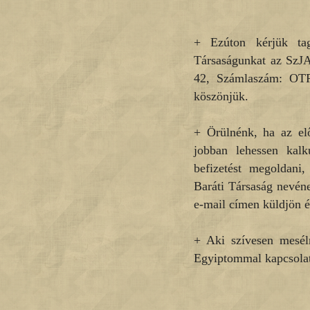
+ Ezúton kérjük tag
Társaságunkat az SzJA
42, Számlaszám: OTP
köszönjük.
+ Örülnénk, ha az elő
jobban lehessen kalku
befizetést megoldani
Baráti Társaság nevén
e-mail címen küldjön ér
+ Aki szívesen mesél
Egyiptommal kapcsolat