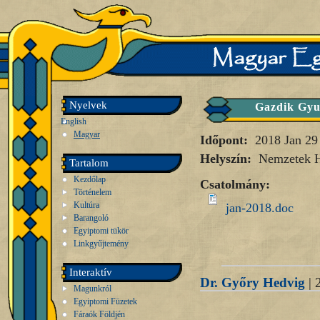
Nyelvek
Gazdik Gyul
English
Magyar
Időpont:
2018 Jan 29
Helyszín:
Nemzetek 
Tartalom
Kezdőlap
Csatolmány:
Történelem
Kultúra
jan-2018.doc
Barangoló
Egyiptomi tükör
Linkgyűjtemény
Interaktív
Dr. Győry Hedvig
| 
Magunkról
Egyiptomi Füzetek
Fáraók Földjén