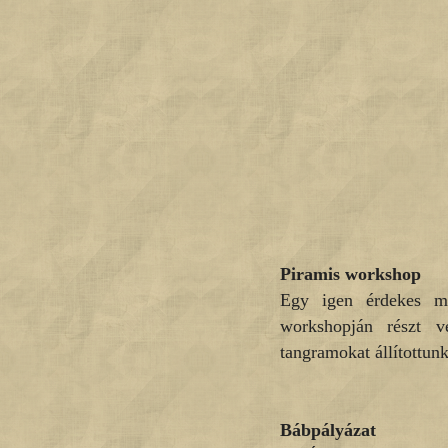
Piramis workshop
Egy igen érdekes mű
workshopján részt v
tangramokat állítottun
Bábpályázat