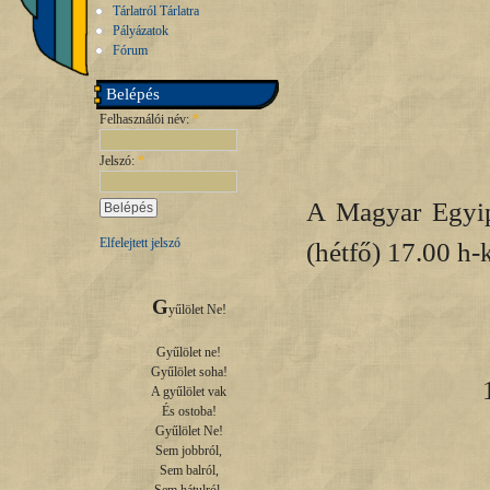
Tárlatról Tárlatra
Pályázatok
Fórum
Belépés
Felhasználói név:
*
Jelszó:
*
A Magyar Egyip
Elfelejtett jelszó
(hétfő) 17.00 h-
G
yűlölet Ne!

Gyűlölet ne!

Gyűlölet soha!

A gyűlölet vak

És ostoba!

Gyűlölet Ne!

Sem jobbról,

Sem balról,
