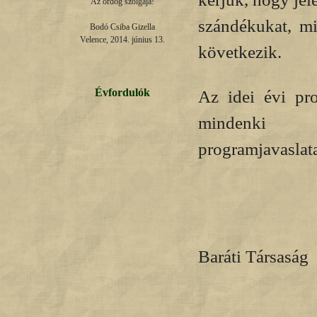
Az ördög szolgája!

szándékukat, mi
Bodó Csiba Gizella

Velence, 2014. június 13.
következik.
Az idei évi pr
Évfordulók
mindenki
programjavaslatait
Magy
Baráti Társaság
El