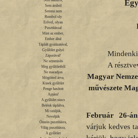
Sem hátulról,

Egy
Sem árúból

Semmi nem

Rombol oly

Erővel, olyan

Pusztítással

Mint az ember,

Ember által

Táplált gyalázatával,

Gyűlölet golyó

Mindenkit
Záporával!

Ne semmisíts

A résztve
Meg gyűlöletből

Ne maradjon

Magyar Nemzeti
Mögötted árva,

Kinek gyűlölet

művészete Mag
Penge hasított

Apjára!

A gyűlölet nincs

Belénk táplálva,

Mi szüljük,

Február 26-án
Neveljük

Önnön pusztításra,

várjuk kedves t
Világ pusztításra,

A gyűlölet

kérjük, hogy jel