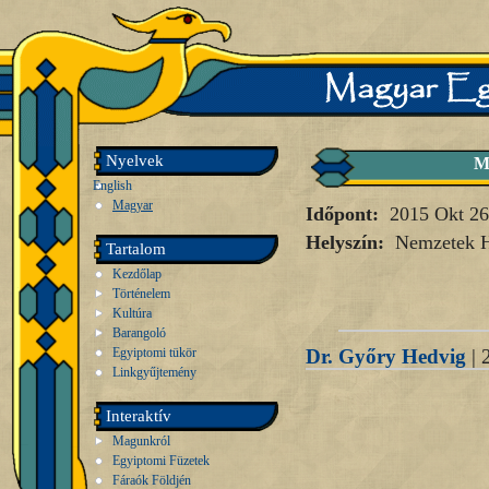
Nyelvek
M
English
Magyar
Időpont:
2015 Okt 26
Helyszín:
Nemzetek 
Tartalom
Kezdőlap
Történelem
Kultúra
Barangoló
Egyiptomi tükör
Dr. Győry Hedvig
| 
Linkgyűjtemény
Interaktív
Magunkról
Egyiptomi Füzetek
Fáraók Földjén