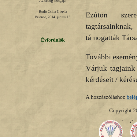
Az ördög szolgája!

Bodó Csiba Gizella

Ezúton szer
Velence, 2014. június 13.
tagtársainkna
támogatták Társ
Évfordulók
További esemény
Várjuk tagjaink 
kérdéseit / kérése
A hozzászóláshoz
belé
Copyright 2