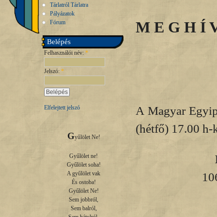
Tárlatról Tárlatra
Pályázatok
M E G H Í 
Fórum
Belépés
Felhasználói név:
*
Jelszó:
*
A Magyar Egyipt
Elfelejtett jelszó
(hétfő) 17.00 h-
G
yűlölet Ne!

Gyűlölet ne!

Gyűlölet soha!

106
A gyűlölet vak

És ostoba!

Gyűlölet Ne!

Sem jobbról,

Sem balról,
