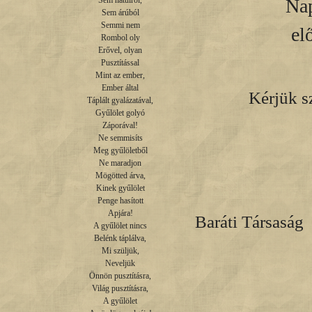
Na
Sem hátulról,

Sem árúból

Semmi nem

el
Rombol oly

Erővel, olyan

Pusztítással

Mint az ember,

Ember által

Kérjük s
Táplált gyalázatával,

Gyűlölet golyó

Záporával!

Ne semmisíts

Meg gyűlöletből

Ne maradjon

Mögötted árva,

Kinek gyűlölet

Magy
Penge hasított

Apjára!

Baráti Társaság
A gyűlölet nincs

Belénk táplálva,

El
Mi szüljük,

Neveljük

Önnön pusztításra,

Világ pusztításra,

A gyűlölet
