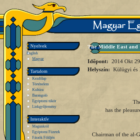
Nyelvek
The Middle East and t
English
Magyar
Időpont:
2014 Okt 29
Helyszín:
Külügyi és 
Tartalom
Kezdőlap
Történelem
Kultúra
Barangoló
Egyiptomi tükör
The
Linkgyűjtemény
has the pleasur
Interaktív
Magunkról
Egyiptomi Füzetek
Chairman of the al-G
Fáraók Földjén