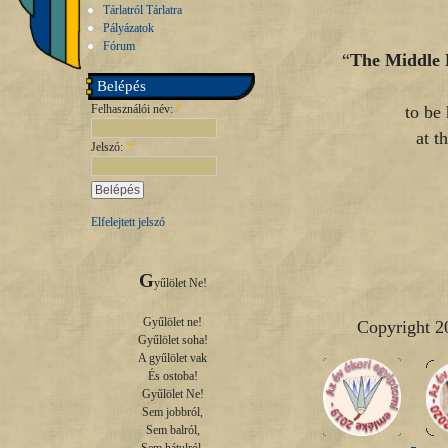
Tárlatról Tárlatra
Pályázatok
Fórum
“
The Middle E
Belépés
Felhasználói név:
*
to be
at t
Jelszó:
*
Elfelejtett jelszó
G
yűlölet Ne!

Gyűlölet ne!

Copyright 2
Gyűlölet soha!

A gyűlölet vak

És ostoba!

Gyűlölet Ne!

Sem jobbról,

Sem balról,
