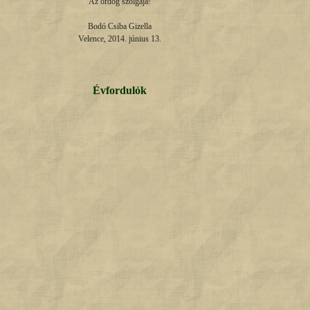
Az ördög szolgája!

Bodó Csiba Gizella

Velence, 2014. június 13.
Évfordulók