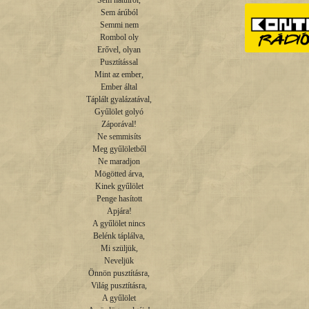
Sem hátulról,

Sem árúból

Semmi nem

Rombol oly

Erővel, olyan

Pusztítással

Mint az ember,

Ember által

Táplált gyalázatával,

Gyűlölet golyó

Záporával!

Ne semmisíts

Meg gyűlöletből

Ne maradjon

Mögötted árva,

Kinek gyűlölet

Penge hasított

Apjára!

A gyűlölet nincs

Belénk táplálva,

Mi szüljük,

Neveljük

Önnön pusztításra,

Világ pusztításra,

A gyűlölet
