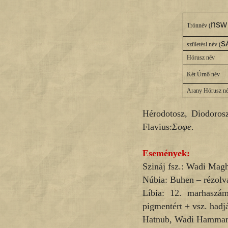
nsw 
Trónnév (
s
születési név (
Hórusz név
Két Úrnő név
Arany Hórusz n
Hérodotosz, Diodoros
Flavius:
Σοφe
.
Események:
Szináj fsz.: Wadi Mag
Núbia: Buhen – rézolv
Líbia: 12. marhaszám
pigmentért + vsz. hadjá
Hatnub, Wadi Hammam