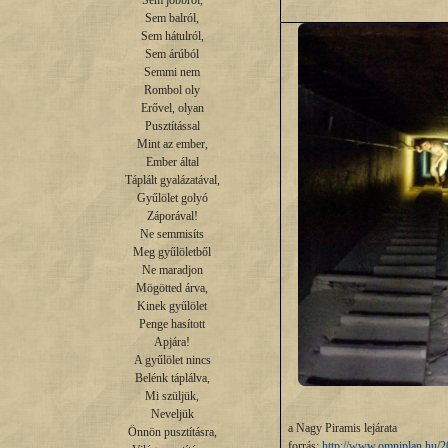
Sem jobbról,

Sem balról,

Sem hátulról,

Sem árúból

Semmi nem

Rombol oly

Erővel, olyan

Pusztítással

Mint az ember,

Ember által

Táplált gyalázatával,

Gyűlölet golyó

Záporával!

Ne semmisíts

Meg gyűlöletből

Ne maradjon

Mögötted árva,

Kinek gyűlölet

Penge hasított

Apjára!

A gyűlölet nincs

Belénk táplálva,

Mi szüljük,

Neveljük

a Nagy Piramis lejárata
Önnön pusztításra,

forrás:
http://www.omniplan.hu/2