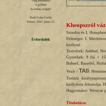
Világ pusztításra,

A gyűlölet

Az ördög szolgája!

Bodó Csiba Gizella

Velence, 2014. június 13.
Kheopszról váz
Sznofru és I. Hotepher
Feleségei: I. Meritites
Évfordulók
királyné
Testvérek: Anhhaf, No
Gyerekek: 9 fiú + 15
Babaef, Bauefré, Hufuh
TAti
Vezír /
:
Hemiunu
Torinói királypapirus
királylista felsorolja,
Hagyomány: Westcar pa
Titulatúra: