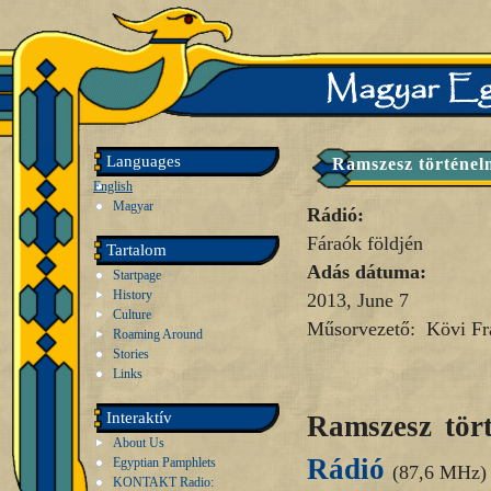
Languages
Ramszesz történel
English
Magyar
Rádió:
Fáraók földjén
Tartalom
Adás dátuma:
Startpage
History
2013, June 7
Culture
Műsorvezető: Kövi Fra
Roaming Around
Stories
Links
Interaktív
Ramszesz tör
About Us
Rádió
Egyptian Pamphlets
(87,6 MHz)
KONTAKT Radio: