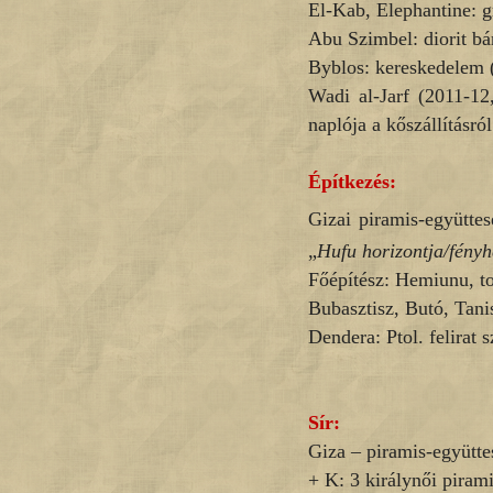
El-Kab, Elephantine: gr
Abu Szimbel: diorit bán
Byblos: kereskedelem (
Wadi al-Jarf (2011-12,
naplója a kőszállításró
Építkezés:
Gizai piramis-együttes
„
Hufu horizontja/fény
Főépítész: Hemiunu, t
Bubasztisz, Butó, Tani
Dendera: Ptol. felirat s
Sír:
Giza – piramis-együtte
+ K: 3 királynői piram