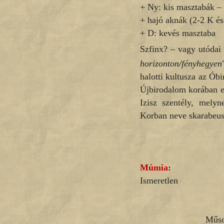
+ Ny: kis masztabák –
+ hajó aknák (2-2 K és
+ D: kevés masztaba
Szfinx? – vagy utódai 
horizonton/fényhegyen
halotti kultusza az Ób
Újbirodalom korában e
Izisz szentély, mely
Korban neve skarabeus
Múmia:
Ismeretlen
Műso