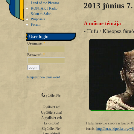
Land of the Pharaos
2013 június 7.
KONTAKT Radio:
Salon to Salon
Proposals
A műsor témája
Forum
- Hufu / Kheopsz fára
User login
Username:
*
Password:
*
Request new password
G
yűlölet Ne!

Gyűlölet ne!

Gyűlölet soha!

A gyűlölet vak

Hufu fáraó ülő szobra a Kairói M
És ostoba!

forrás:
http://hu.wikipedia.org/wi
Gyűlölet Ne!
