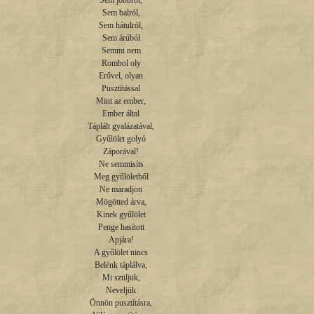
Sem jobbról,

Sem balról,

Sem hátulról,

Sem árúból

Semmi nem

Rombol oly

Erővel, olyan

Pusztítással

Mint az ember,

Ember által

Táplált gyalázatával,

Gyűlölet golyó

Záporával!

Ne semmisíts

Meg gyűlöletből

Ne maradjon

Mögötted árva,

Kinek gyűlölet

Penge hasított

Apjára!

A gyűlölet nincs

Belénk táplálva,

Mi szüljük,

Neveljük

Önnön pusztításra,
