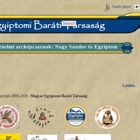
Audio player
énelmi arcképcsarnok: Nagy Sándor és Egyiptom
Letöltés
pyright 2009-2020 -
Magyar Egyiptomi Baráti Társaság