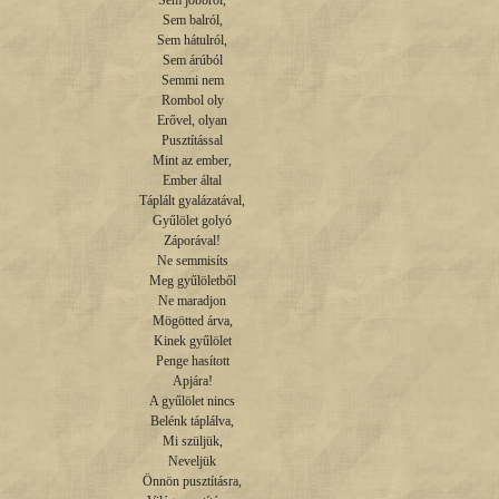
Sem jobbról,

Sem balról,

Sem hátulról,

Sem árúból

Semmi nem

Rombol oly

Erővel, olyan

Pusztítással

Mint az ember,

Ember által

Táplált gyalázatával,

Gyűlölet golyó

Záporával!

Ne semmisíts

Meg gyűlöletből

Ne maradjon

Mögötted árva,

Kinek gyűlölet

Penge hasított

Apjára!

A gyűlölet nincs

Belénk táplálva,

Mi szüljük,

Neveljük

Önnön pusztításra,
