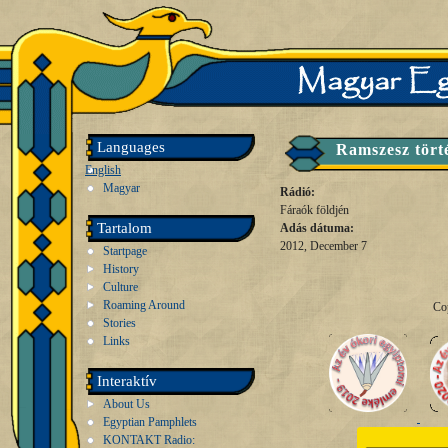
Languages
Ramszesz tört
English
Magyar
Rádió:
Fáraók földjén
Tartalom
Adás dátuma:
2012, December 7
Startpage
History
Culture
Roaming Around
Co
Stories
Links
Interaktív
About Us
Egyptian Pamphlets
KONTAKT Radio: