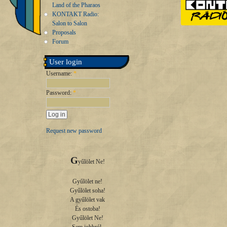
Land of the Pharaos
KONTAKT Radio:
Salon to Salon
Proposals
Forum
User login
Username:
*
Password:
*
Request new password
G
yűlölet Ne!

Gyűlölet ne!

Gyűlölet soha!

A gyűlölet vak

És ostoba!

Gyűlölet Ne!
