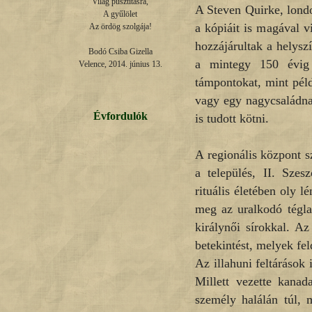
Világ pusztításra,

A Steven Quirke, londo
A gyűlölet

a kópiáit is magával v
Az ördög szolgája!

hozzájárultak a helys
Bodó Csiba Gizella

a mintegy 150 évig 
Velence, 2014. június 13.
támpontokat, mint péld
vagy egy nagycsaládnak
Évfordulók
is tudott kötni.
A regionális központ s
a település, II. Szesz
rituális életében oly 
meg az uralkodó tégla
királynői sírokkal. Az
betekintést, melyek fel
Az illahuni feltárások
Millett vezette kanad
személy halálán túl, 