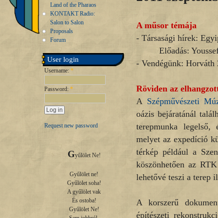
Land of the Pharaos
KONTAKT Radio:
Salon to Salon
A műsor témája
Proposals
- Társasági hírek: Egy
Forum
Előadás: Youssef
User login
- Vendégünk: Horváth 
Username:
*
Röviden az elhangzo
Password:
*
A
Szépművészeti Mú
oázis bejáratánál talá
terepmunka legelső, é
Request new password
melyet az expedíció k
térkép például a
Szen
G
yűlölet Ne!

köszönhetően az RTK (
Gyűlölet ne!

lehetővé teszi a terep 
Gyűlölet soha!

A gyűlölet vak

És ostoba!

A korszerű dokument
Gyűlölet Ne!

építészeti rekonstruk