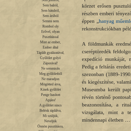
Sem jobbról,

körzet erősen pusztuló
Sem balról,

Sem hátulról,

részben emberi tényez
Sem árúból

éppen „
hanyag műemlé
Semmi nem

Rombol oly

rekonstrukciókban péld
Erővel, olyan

Pusztítással

Mint az ember,

A földmunkák eredmén
Ember által

cseréptöredék feldolgo
Táplált gyalázatával,

Gyűlölet golyó

expedíció munkáját, m
Záporával!

Pedig a feltárás eredet
Ne semmisíts

szezonban (1889-1990,
Meg gyűlöletből

Ne maradjon

és kiegészítése, valam
Mögötted árva,

Museumba került papi
Kinek gyűlölet

Penge hasított

révén történő pontosa
Apjára!

beazonosítása, a ritu
A gyűlölet nincs

Belénk táplálva,

vizsgálata, mint a t
Mi szüljük,

mindennapi életben …
Neveljük

Önnön pusztításra,
