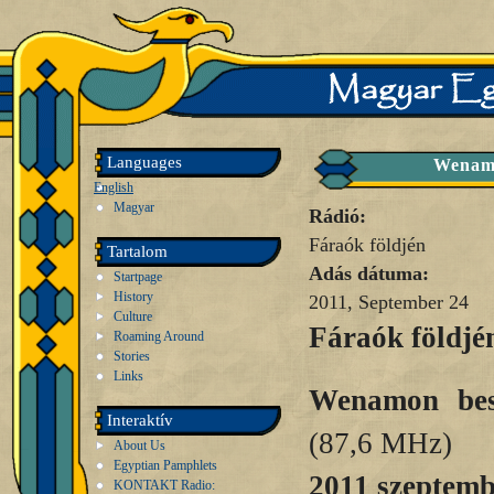
Languages
Wenamo
English
Magyar
Rádió:
Fáraók földjén
Tartalom
Adás dátuma:
Startpage
History
2011, September 24
Culture
Fáraók földjé
Roaming Around
Stories
Links
Wenamon bes
Interaktív
(87,6 MHz)
About Us
Egyptian Pamphlets
2011 szeptemb
KONTAKT Radio: