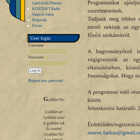
Programunkat ajánlj
Land of the Pharaos
KONTAKT Radio:
szerelmeseinek.
Salon to Salon
Tudjunk meg többet eg
Proposals
Forum
mesél nekünk az egyip
főzési szokásokról.
User login
Username:
*
A hagyományőrző ism
Password:
*
végigvesszük az egy
elkészítésében, kósto
finomságokat. Hogy mi
Request new password
A programon való részt
G
kötött.
yűlölet Ne!

Jelentkezési határidő:
Gyűlölet ne!

Gyűlölet soha!

A gyűlölet vak

Érdeklődés/regisz
És ostoba!

emese.farkas@gmail.
Gyűlölet Ne!
