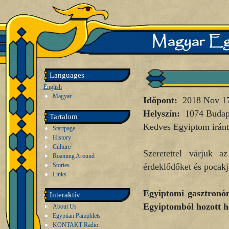
Languages
English
Magyar
Időpont:
2018 Nov 1
Helyszín:
1074 Budape
Tartalom
Kedves Egyiptom iránt
Startpage
History
Culture
Szeretettel várjuk a
Roaming Around
Stories
érdeklődőket és pocakj
Links
Egyiptomi gasztronó
Interaktív
Egyiptomból hozott h
About Us
Egyptian Pamphlets
KONTAKT Radio: