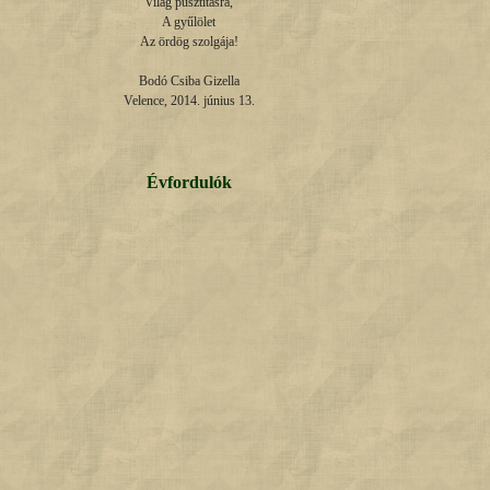
Világ pusztításra,

A gyűlölet

Az ördög szolgája!

Bodó Csiba Gizella

Velence, 2014. június 13.
Évfordulók