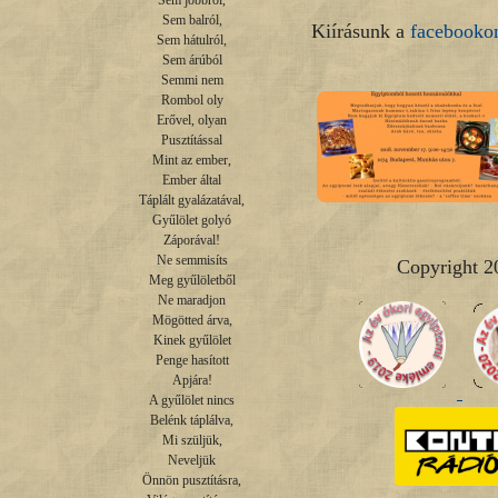
Sem jobbról,

Sem balról,

Kiírásunk a
facebookon
Sem hátulról,

Sem árúból

Semmi nem

Rombol oly

Erővel, olyan

Pusztítással

Mint az ember,

Ember által

Táplált gyalázatával,

Gyűlölet golyó

Záporával!

Ne semmisíts

Copyright 2
Meg gyűlöletből

Ne maradjon

Mögötted árva,

Kinek gyűlölet

Penge hasított

Apjára!

A gyűlölet nincs

Belénk táplálva,

Mi szüljük,

Neveljük

Önnön pusztításra,
