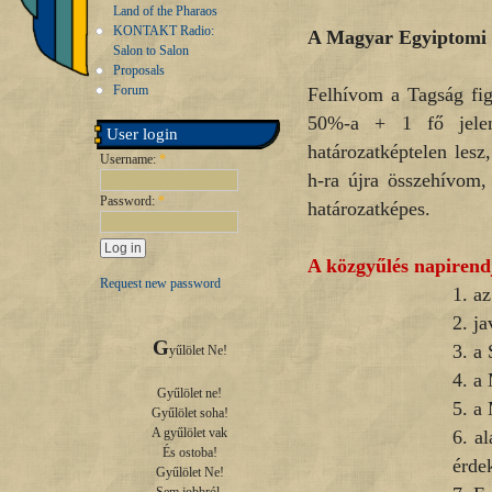
Land of the Pharaos
KONTAKT Radio:
A Magyar Egyiptomi 
Salon to Salon
Proposals
Forum
Felhívom a Tagság fig
50%-a + 1 fő jelen
User login
határozatképtelen les
Username:
*
h-ra újra összehívom,
Password:
*
határozatképes.
A közgyűlés napirend
Request new password
1. a
2. j
G
3. a
yűlölet Ne!

4. a
Gyűlölet ne!

5. a
Gyűlölet soha!

A gyűlölet vak

6. a
És ostoba!

érde
Gyűlölet Ne!
