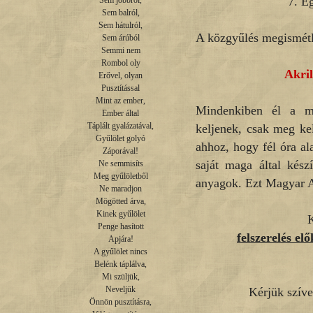
7. E
Sem jobbról,

Sem balról,

Sem hátulról,

A közgyűlés megismétlé
Sem árúból

Semmi nem

Rombol oly

Akril
Erővel, olyan

Pusztítással

Mint az ember,

Mindenkiben él a mű
Ember által

Táplált gyalázatával,

keljenek, csak meg kel
Gyűlölet golyó

ahhoz, hogy fél óra al
Záporával!

saját maga által kész
Ne semmisíts

Meg gyűlöletből

anyagok. Ezt Magyar Ari
Ne maradjon

Mögötted árva,

Kinek gyűlölet

K
Penge hasított

felszerelés el
Apjára!

A gyűlölet nincs

Belénk táplálva,

Mi szüljük,

Neveljük

Kérjük szíve
Önnön pusztításra,
