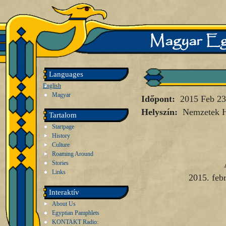
Languages
English
Magyar
Időpont:
2015 Feb 23
Helyszín:
Nemzetek 
Tartalom
Startpage
History
Culture
Roaming Around
Stories
Links
2015. febr
Interaktív
About Us
Egyptian Pamphlets
KONTAKT Radio: