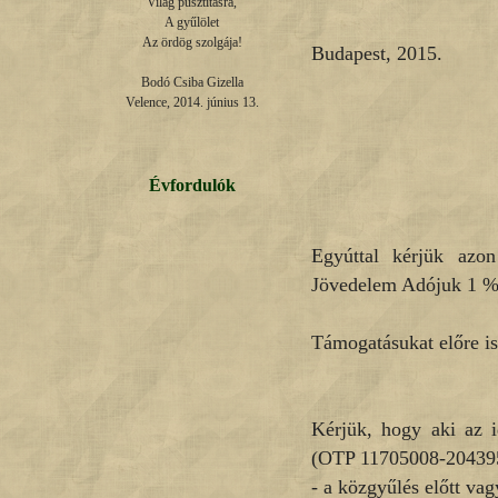
Világ pusztításra,

A gyűlölet

Az ördög szolgája!

Budapest, 2015.
Bodó Csiba Gizella

Velence, 2014. június 13.
E
Mag
Évfordulók
Egyúttal kérjük azon
Jövedelem Adójuk 1 %-
Támogatásukat előre is
Kérjük, hogy aki az 
(OTP 11705008-20439
- a közgyűlés előtt v