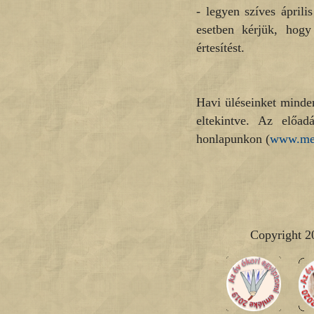
- legyen szíves áprili
esetben kérjük, ho
értesítést.
Havi üléseinket minden
eltekintve. Az előad
honlapunkon (
www.me
Copyright 2