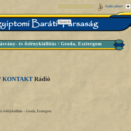
Audio player
 ásvány- és őslénykiállítás / Geoda, Esztergom
/
KONTAKT
Rádió
és őslénykiállítás – Geoda, Esztergom