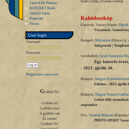
Szabó Zoltán, a Geoda vezetője
Land of the Pharaos
KONTAKT Radio:
Salon to Salon
Kaleidoszkóp
Proposals
Forum
Kaposvár, Vaszary Képtár /
Együd 
Visszatérés. Szemelvénye
User login
Budapest,
Műcsarnok
(Dózsa Gy. u
Username:
*
Súlypontok | Yengibari
Password:
*
Szombathely,
Iseum Savariense Rég
Egy ismerős érzés,
- 2023. április 30.
Request new password
Budapest,
Magyar Képzőművészeti
Eidolon – 2023. április 6
G
yűlölet Ne!

Budapest,
Magyar Nemzeti Galéria
Letűnt idők nyomában. G
Gyűlölet ne!

szeptember
Gyűlölet soha!

A gyűlölet vak

Pécs,
Vasarely Múzeum
(Káptalan u
És ostoba!

PHOTO-OPART Vasarely Ex
Gyűlölet Ne!
