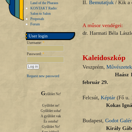
II.
Bemutatjuk
/ Kik a
Land of the Pharaos
KONTAKT Radio:
Salon to Salon
Proposals
Forum
A műsor vendégei:
dr. Harmati Béla Lász
User login
Username:
*
Password:
*
Kaleidoszkóp
Veszprém,
Művészetek
Haász Katalin, P
Request new password
február 29.
G
yűlölet Ne!

Felcsút,
Képtár
(Fő u. 
Kokas Ignác életm
Gyűlölet ne!

Gyűlölet soha!

A gyűlölet vak

Budapest,
Godot Galér
És ostoba!

Gyűlölet Ne!

Király Gábor, Föld