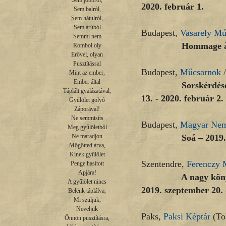
Sem jobbról,

2020. február 1.
Sem balról,

Sem hátulról,

Sem árúból

Budapest,
Vasarely M
Semmi nem

Hommage à 1969. –
Rombol oly

Erővel, olyan

Pusztítással

Budapest,
Műcsarnok
/
Mint az ember,

Ember által

Sorskérdések | Luk
Táplált gyalázatával,

13. - 2020. február 2.
Gyűlölet golyó

Záporával!

Ne semmisíts

Budapest,
Magyar Nemz
Meg gyűlöletből

Soá – 2019. decem
Ne maradjon

Mögötted árva,

Kinek gyűlölet

Szentendre,
Ferenczy
Penge hasított

Apjára!

A nagy könyvlopás.
A gyűlölet nincs

2019. szeptember 20. 
Belénk táplálva,

Mi szüljük,

Neveljük

Paks,
Paksi Képtár
(Tol
Önnön pusztításra,
