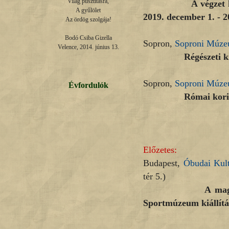
Világ pusztításra,

A végzet hatalmas
A gyűlölet

2019. december 1. - 2
Az ördög szolgája!

Bodó Csiba Gizella

Sopron,
Soproni Múz
Velence, 2014. június 13.
Régészeti kiállít
Sopron,
Soproni Múz
Évfordulók
Római kori kőtár
Előzetes:
Budapest,
Óbudai Kult
tér 5.)
A magyarországi
Sportmúzeum kiállítás