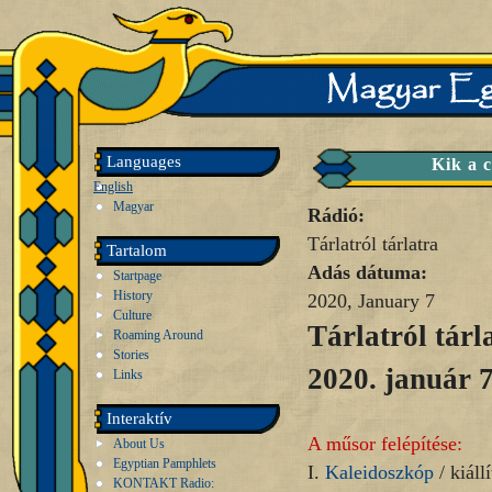
Languages
Kik a 
English
Magyar
Rádió:
Tárlatról tárlatra
Tartalom
Adás dátuma:
Startpage
History
2020, January 7
Culture
Tárlatról tárl
Roaming Around
Stories
2020. január 7
Links
Interaktív
A műsor felépítése:
About Us
Egyptian Pamphlets
I.
Kaleidoszkóp
/ kiállí
KONTAKT Radio: