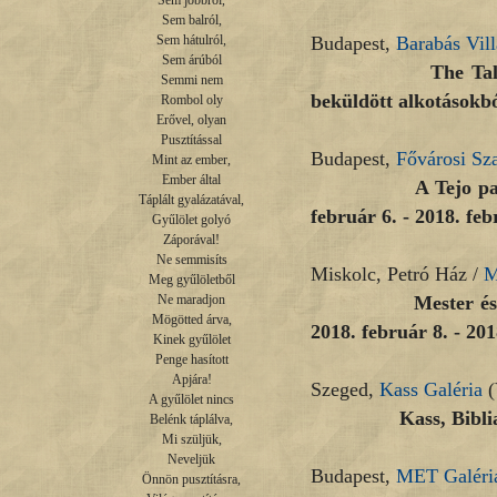
Sem jobbról,

Sem balról,

Budapest,
Barabás Vill
Sem hátulról,

Sem árúból

The Talent – kiál
Semmi nem

beküldött alkotásokbó
Rombol oly

Erővel, olyan

Pusztítással

Budapest,
Fővárosi Sz
Mint az ember,

Ember által

A Tejo p
Táplált gyalázatával,

február 6. - 2018. feb
Gyűlölet golyó

Záporával!

Ne semmisíts

Miskolc, Petró Ház /
M
Meg gyűlöletből

Mester és tan
Ne maradjon

Mögötted árva,

2018. február 8. - 20
Kinek gyűlölet

Penge hasított

Apjára!

Szeged,
Kass Galéria
(
A gyűlölet nincs

Kass, Bibli
Belénk táplálva,

Mi szüljük,

Neveljük

Budapest,
MET Galéri
Önnön pusztításra,
