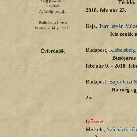
Világ pusztításra,

Téridő.
A gyűlölet

2018. február 23.
Az ördög szolgája!

Bodó Csiba Gizella

Baja,
Türr István Múz
Velence, 2014. június 13.
Kis zenék n
Budapest,
Klebelsberg
Évfordulók
Busójárás – Tám L
február 9. - 2018. feb
Budapest,
Bajor Gizi 
Ha még egy
25.
Előzetes:
Miskolc,
Színháztörté