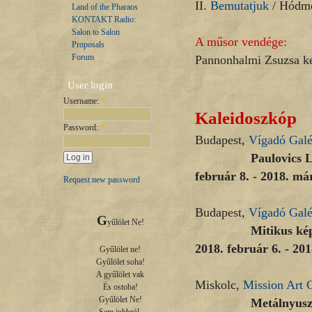
II.
Bemutatjuk
/ Hódmez
Land of the Pharaos
KONTAKT Radio:
Salon to Salon
A műsor vendége:
Proposals
Forum
Pannonhalmi Zsuzsa k
User login
Username:
*
Kaleidoszkóp
Password:
*
Budapest,
Vígadó Galé
Paulovics László |
február 8. - 2018. má
Request new password
Budapest,
Vígadó Galé
G
yűlölet Ne!

Mitikus kép
2018. február 6. - 20
Gyűlölet ne!

Gyűlölet soha!

A gyűlölet vak

Miskolc,
Mission Art G
És ostoba!

Gyűlölet Ne!

Metálnyuszi