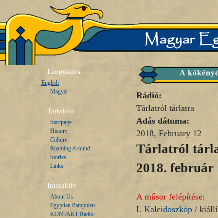
Languages
A kökényd
English
Magyar
Rádió:
Tárlatról tárlatra
Tartalom
Adás dátuma:
Startpage
History
2018, February 12
Culture
Tárlatról tárl
Roaming Around
Stories
2018. február 
Links
Interaktív
A műsor felépítése:
About Us
Egyptian Pamphlets
I.
Kaleidoszkóp
/ kiállí
KONTAKT Radio: