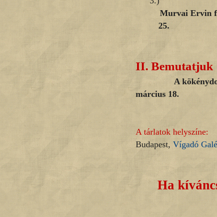
3.)
Murvai Ervin fotóm
25.
II.
Bemutatjuk
A kökénydombi Vén
március 18.
A tárlatok helyszíne:
Budapest,
Vígadó Galé
Ha kíváncs