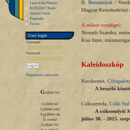
II.
Bemutatjuk
/ Vendég
Land of the Pharaos
KONTAKT Radio:
Magyar Kereskedelmi
Salon to Salon
Proposals
Forum
A műsor vendégei:
Németh Szandra, múze
User login
Kiss Imre, múzeumiga
Username:
*
Password:
*
Kaleidoszkóp
Request new password
Kecskemét,
Cifrapalot
A beszélő köntö
G
yűlölet Ne!

Csíkszereda,
Csíki Sz
Gyűlölet ne!

Gyűlölet soha!

A csíksomlyói M
A gyűlölet vak

július 30. - 2015. sze
És ostoba!

Gyűlölet Ne!
