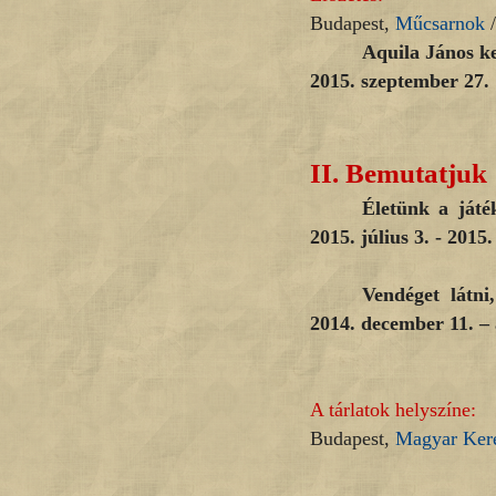
Budapest,
Műcsarnok
/
Aquila János ke
2015. szeptember 27.
II.
Bemutatjuk
Életünk a játé
2015. július 3. - 201
Vendéget látni
2014. december 11. – 
A tárlatok helyszíne:
Budapest,
Magyar Kere