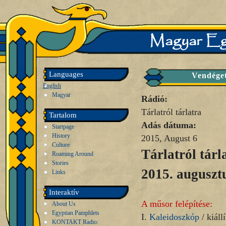
Languages
Vendéget
English
Magyar
Rádió:
Tárlatról tárlatra
Tartalom
Adás dátuma:
Startpage
History
2015, August 6
Culture
Tárlatról tárl
Roaming Around
Stories
2015. augusztu
Links
Interaktív
A műsor felépítése:
About Us
Egyptian Pamphlets
I.
Kaleidoszkóp
/ kiállí
KONTAKT Radio: