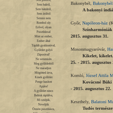
Sem jobbról,

Bakonybél,
Bakonybél
Sem balról,

A bakonyi indiá
Sem hátulról,

Sem árúból

Semmi nem

Győr,
Napóleon-ház
(K
Rombol oly

Erővel, olyan

Színharmóniák ő
Pusztítással

2015. augusztus 31.
Mint az ember,

Ember által

Táplált gyalázatával,

Mosonmagyaróvár,
Ha
Gyűlölet golyó

Záporával!

Kikelet, kikele
Ne semmisíts

25. - 2015. augusztus 
Meg gyűlöletből

Ne maradjon

Mögötted árva,

Komló,
József Attila
Kinek gyűlölet

Kovácsné Büki A
Penge hasított

Apjára!

- 2015. augusztus 22.
A gyűlölet nincs

Belénk táplálva,

Mi szüljük,

Keszthely,
Balatoni M
Neveljük

Tudós természet
Önnön pusztításra,
