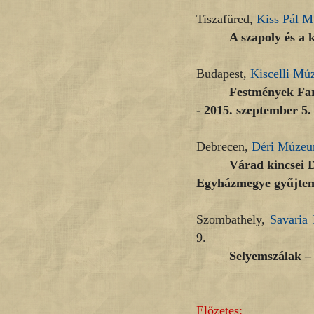
Tiszafüred,
Kiss Pál 
A szapoly és a k
Budapest,
Kiscelli M
Festmények Far
- 2015. szeptember 5.
Debrecen,
Déri Múze
Várad kincsei 
Egyházmegye gyűjtemé
Szombathely,
Savaria
9.
Selyemszálak – 
Előzetes: