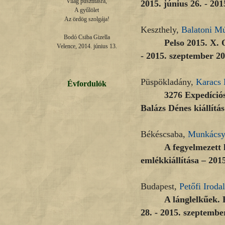
Világ pusztításra,

2015. június 26. - 201
A gyűlölet

Az ördög szolgája!

Keszthely,
Balatoni M
Bodó Csiba Gizella

Pelso 2015. X. 
Velence, 2014. június 13.
- 2015. szeptember 20
Püspökladány,
Karacs
Évfordulók
3276 Expedíció
Balázs Dénes kiállítás
Békéscsaba,
Munkácsy
A fegyelmezett
emlékkiállítása – 2015
Budapest,
Petőfi Irod
A lánglelkűek.
28. - 2015. szeptembe