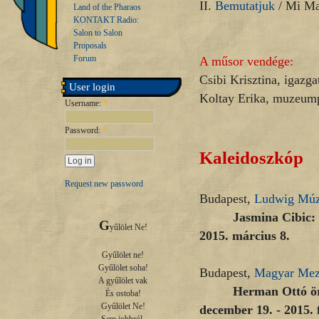
II.
Bemutatjuk
/ Mi Ma
Land of the Pharaos
KONTAKT Radio:
Salon to Salon
Proposals
Forum
A műsor vendége:
Csibi Krisztina, igazga
User login
Koltay Erika, muzeu
Username:
*
Password:
*
Kaleidoszkóp
Request new password
Budapest,
Ludwig Mú
Jasmina Cibic: 
G
yűlölet Ne!

2015. március 8.
Gyűlölet ne!

Gyűlölet soha!

Budapest,
Magyar Mez
A gyűlölet vak

Herman Ottó ö
És ostoba!

Gyűlölet Ne!

december 19. - 2015. 