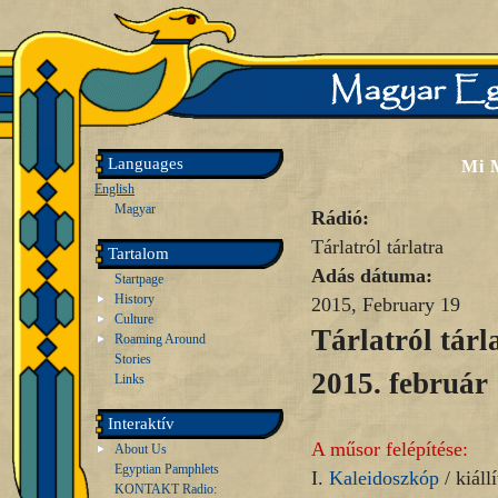
Languages
Mi 
English
Magyar
Rádió:
Tárlatról tárlatra
Tartalom
Adás dátuma:
Startpage
History
2015, February 19
Culture
Tárlatról tárl
Roaming Around
Stories
2015. február 
Links
Interaktív
A műsor felépítése:
About Us
Egyptian Pamphlets
I.
Kaleidoszkóp
/ kiállí
KONTAKT Radio: