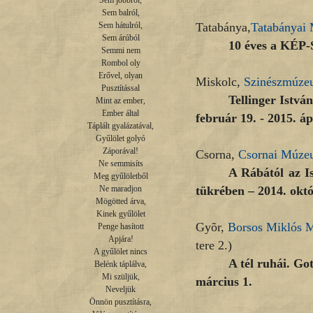
Sem jobbról,

Sem balról,

Tatabánya,
Tatabányai
Sem hátulról,

Sem árúból

10 éves a KÉP-
Semmi nem

Rombol oly

Erővel, olyan

Miskolc,
Szinészmúze
Pusztítással

Tellinger Istvá
Mint az ember,

Ember által

február 19. - 2015. ápr
Táplált gyalázatával,

Gyűlölet golyó

Záporával!

Csorna,
Csornai Múz
Ne semmisíts

A Rábától az I
Meg gyűlöletből

tükrében – 2014. októ
Ne maradjon

Mögötted árva,

Kinek gyűlölet

Gyõr,
Borsos Miklós 
Penge hasított

Apjára!

tere 2.)
A gyűlölet nincs

A tél ruhái. Go
Belénk táplálva,

Mi szüljük,

március 1.
Neveljük

Önnön pusztításra,
