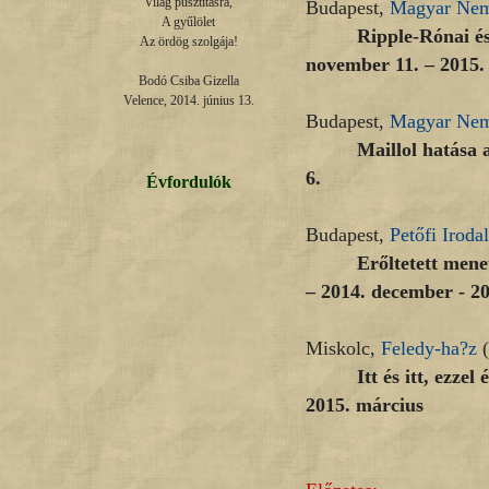
Világ pusztításra,

Budapest,
Magyar Nemz
A gyűlölet

Ripple-Rónai és
Az ördög szolgája!

november 11. – 2015. 
Bodó Csiba Gizella

Velence, 2014. június 13.
Budapest,
Magyar Nemz
Maillol hatása 
6.
Évfordulók
Budapest,
Petőfi Irod
Erőltetett men
– 2014. december - 20
Miskolc,
Feledy-ha?z
(
Itt és itt, ezze
2015. március