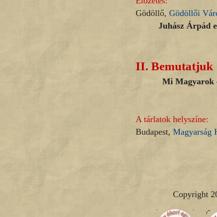
Előzetes:
Gödöllő,
Gödöllői Vá
Juhász Árpád em
II.
Bemutatjuk
Mi Magyarok – 201
A tárlatok helyszíne:
Budapest,
Magyarság 
Copyright 2