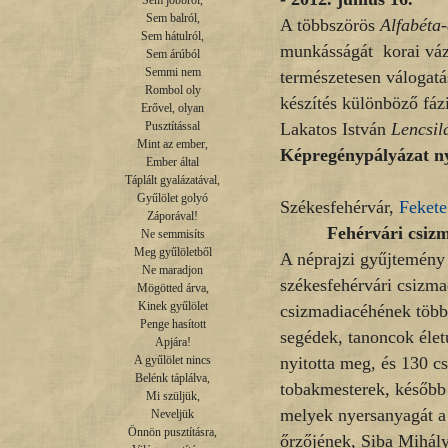
Sem jobbról,

Sem balról,

A többszörös
Alfabéta-
Sem hátulról,

munkásságát korai vázla
Sem árúból

Semmi nem

természetesen válogatá
Rombol oly

készítés különböző fáz
Erővel, olyan

Lakatos István
Lencsil
Pusztítással

Mint az ember,

Képregénypályázat nye
Ember által

Táplált gyalázatával,

Gyűlölet golyó

Székesfehérvár,
Feket
Záporával!

Fehérvári csizm
Ne semmisíts

Meg gyűlöletből

A néprajzi gyűjtemény
Ne maradjon

székesfehérvári csizm
Mögötted árva,

Kinek gyűlölet

csizmadiacéhének több
Penge hasított

segédek, tanoncok élet
Apjára!

nyitotta meg, és 130 cs
A gyűlölet nincs

Belénk táplálva,

tobakmesterek, később az
Mi szüljük,

melyek nyersanyagát a 
Neveljük

Önnön pusztításra,

őrzőjének, Siba Mihály