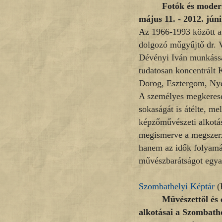
Fotók és moder
május 11. - 2012. júni
Az 1966-1993 között a
dolgozó műgyűjtő dr. V
Dévényi Iván munkássá
tudatosan koncentrált
Dorog, Esztergom, Nye
A személyes megkeresé
sokaságát is átélte, me
képzőművészeti alkotás
megismerve a megszerz
hanem az idők folyamán
művészbarátságot egyar
Szombathelyi Képtár
(
Művészettől és
alkotásai a Szombathe