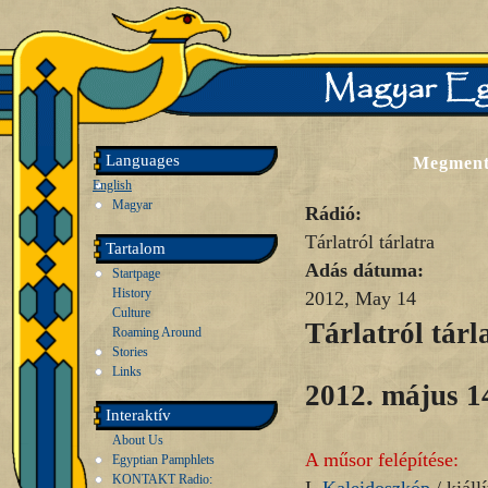
Languages
Megmente
English
Magyar
Rádió:
Tárlatról tárlatra
Tartalom
Adás dátuma:
Startpage
History
2012, May 14
Culture
Tárlatról tárl
Roaming Around
Stories
Links
2012. május 1
Interaktív
About Us
A műsor felépítése:
Egyptian Pamphlets
KONTAKT Radio: