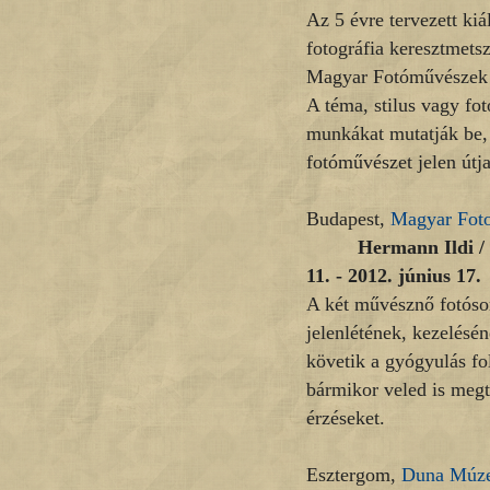
Az 5 évre tervezett kiá
fotográfia keresztmetsz
Magyar Fotóművészek S
A téma, stilus vagy fo
munkákat mutatják be, 
fotóművészet jelen útja
Budapest,
Magyar Fot
Hermann Ildi /
11. - 2012. június 17.
A két művésznő fotósor
jelenlétének, kezelésén
követik a gyógyulás fo
bármikor veled is megtö
érzéseket.
Esztergom,
Duna Múz