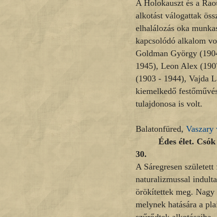
A Holokauszt és a Rao
alkotást válogattak ös
elhalálozás oka munkas
kapcsolódó alkalom vo
Goldman György (1904
1945), Leon Alex (1907
(1903 - 1944), Vajda L
kiemelkedő festőművés
tulajdonosa is volt.
Balatonfüred,
Vaszary 
Édes élet. Csók
30.
A Sáregresen született
naturalizmussal indult
örökítettek meg. Nagy 
melynek hatására a pla