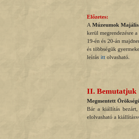
Előzetes:
A
Múzeumok Majális
kerül megrendezésre a
19-én és 20-án majdne
és többségük gyermekek
leírás
itt
olvasható.
II.
Bemutatjuk
Megmentett Örökségünk
Bár a kiállítás bezár
elolvasható a kiállításv