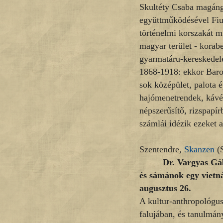
Skultéty Csaba magángy
együttműködésével Fi
történelmi korszakát 
magyar terület - korab
gyarmatáru-kereskedele
1868-1918: ekkor Baros
sok középület, palota 
hajómenetrendek, kávés
népszerűsítő, rizspapí
számlái idézik ezeket 
Szentendre,
Skanzen
(S
Dr. Vargyas Gáb
és sámánok egy vietná
augusztus 26.
A kultur-anthropológus
falujában, és tanulmán