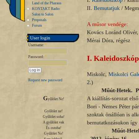
I.
Kaleidoszkóp
/ kiállí
Land of the Pharaos
II.
Bemutatjuk
/ Megme
KONTAKT Radio:
Salon to Salon
Proposals
A műsor vendége:
Forum
Kovács Loránd Olivér,
User login
Mérai Dóra, régész
Username:
*
I.
Kaleidoszkóp
Password:
*
Miskolc,
Miskolci Gal
Request new password
2.)
Műút-Hetek. P
G
A kiállítás-sorozat el
yűlölet Ne!

Bori - Nemes Péter pár
Gyűlölet ne!

szoktak önállóan is a
Gyűlölet soha!

bemutatkozásukon így i
A gyűlölet vak

És ostoba!

Műút-Hetek. Lakato
Gyűlölet Ne!

- 2012. június 16.