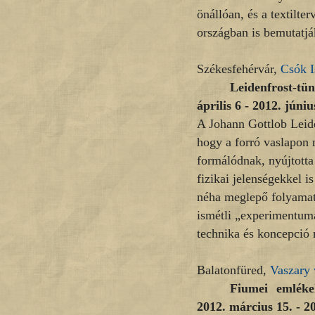
önállóan, és a textilte
országban is bemutatj
Székesfehérvár,
Csók I
Leidenfrost-tün
április 6 - 2012. júniu
A Johann Gottlob Leide
hogy a forró vaslapon
formálódnak, nyújtotta
fizikai jelenségekkel i
néha meglepő folyamata
ismétli „experimentum
technika és koncepció
Balatonfüred,
Vaszary 
Fiumei emléke
2012. március 15. - 2