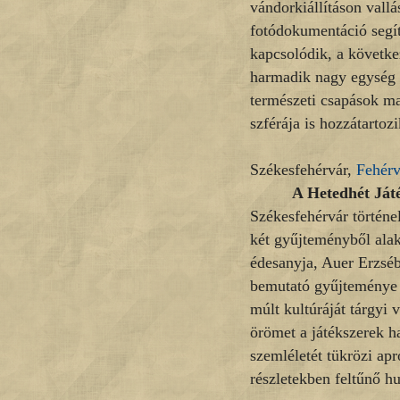
vándorkiállításon vall
fotódokumentáció segí
kapcsolódik, a követke
harmadik nagy egység p
természeti csapások m
szférája is hozzátartozi
Székesfehérvár,
Fehérv
A Hetedhét Ját
Székesfehérvár történ
két gyűjteményből alak
édesanyja, Auer Erzséb
bemutató gyűjteménye é
múlt kultúráját tárgyi 
örömet a játékszerek h
szemléletét tükrözi apró
részletekben feltűnő h