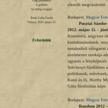
Világ pusztításra,

sikerült megvásárolni.
A gyűlölet

Az ördög szolgája!

Budapest,
Magyar Fot
Bodó Csiba Gizella

Velence, 2014. június 13.
Pusztai Sándor
2012. május 11. - júni
Kisméretű, négyszer öt 
Évfordulók
kontaktmásolatok, reszk
tartalmából válogatott
úszómester unokája ad
ugyanis a fényképezés 
Széchenyi-fürdőkben a 
politikusok, művészek,
Kunó és ifj. Horthy Mi
Gitta fürdőruhás képe.
Budapest,
Magyar Fot
Random 2012 – 