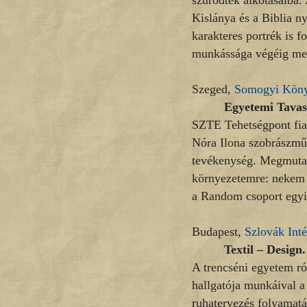
szűrődtek alkotásaiba. 
Kislánya és a Biblia ny
karakteres portrék is fo
munkássága végéig meg
Szeged,
Somogyi Köny
Egyetemi Tavasz
SZTE Tehetségpont fiat
Nóra Ilona szobrászmű
tevékenység. Megmutat
környezetemre: nekem e
a Random csoport egyi
Budapest,
Szlovák Inté
Textil – Design
A trencséni egyetem r
hallgatója munkáival a 
ruhatervezés folyamat