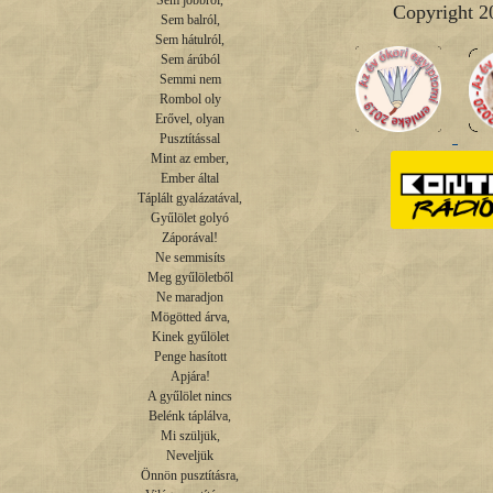
Sem jobbról,

Copyright 2
Sem balról,

Sem hátulról,

Sem árúból

Semmi nem

Rombol oly

Erővel, olyan

Pusztítással

Mint az ember,

Ember által

Táplált gyalázatával,

Gyűlölet golyó

Záporával!

Ne semmisíts

Meg gyűlöletből

Ne maradjon

Mögötted árva,

Kinek gyűlölet

Penge hasított

Apjára!

A gyűlölet nincs

Belénk táplálva,

Mi szüljük,

Neveljük

Önnön pusztításra,
