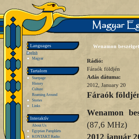
Languages
Wenamon beszélget
English
Magyar
Rádió:
Fáraók földjén
Tartalom
Adás dátuma:
Startpage
History
2012, January 20
Culture
Fáraók földjé
Roaming Around
Stories
Links
Wenamon bes
Interaktív
(87,6 MHz)
About Us
Egyptian Pamphlets
2012 január 2
KONTAKT Radio: