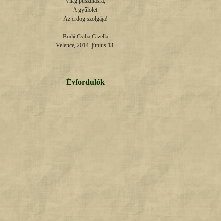
Világ pusztításra,

A gyűlölet

Az ördög szolgája!

Bodó Csiba Gizella

Velence, 2014. június 13.
Évfordulók