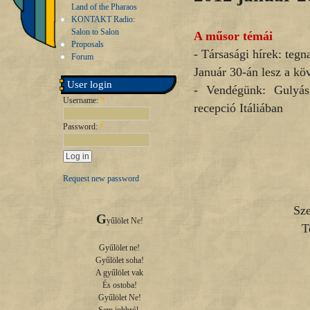
Land of the Pharaos
KONTAKT Radio:
Salon to Salon
A műsor témái
Proposals
- Társasági hírek: teg
Forum
Január 30-án lesz a kö
User login
- Vendégünk: Gulyás
Username:
*
recepció Itáliában
Password:
*
Request new password
Sze
G
yűlölet Ne!

T
Gyűlölet ne!

Gyűlölet soha!

A gyűlölet vak

És ostoba!

Gyűlölet Ne!
