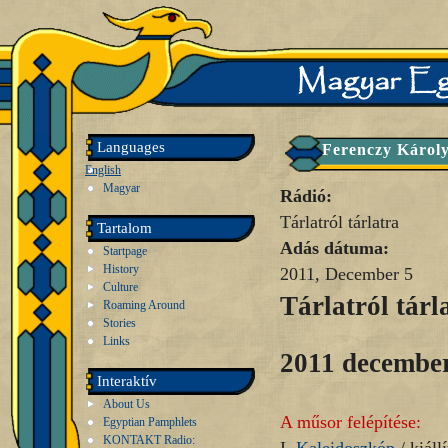
Languages
Ferenczy Károly
English
Magyar
Rádió:
Tárlatról tárlatra
Tartalom
Adás dátuma:
Startpage
History
2011, December 5
Culture
Tárlatról tárl
Roaming Around
Stories
Links
2011 december
Interaktív
About Us
A műsor felépítése:
Egyptian Pamphlets
KONTAKT Radio: