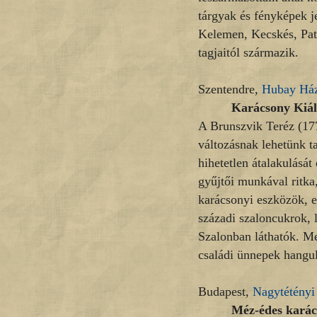
tárgyak és fényképek j
Kelemen, Kecskés, Pat
tagjaitól származik.
Szentendre,
Hubay Há
Karácsony Kiáll
A Brunszvik Teréz (177
változásnak lehetünk t
hihetetlen átalakulását
gyűjtői munkával ritka,
karácsonyi eszközök, e
századi szaloncukrok,
Szalonban láthatók. Me
családi ünnepek hangul
Budapest,
Nagytétény
Méz-édes karác