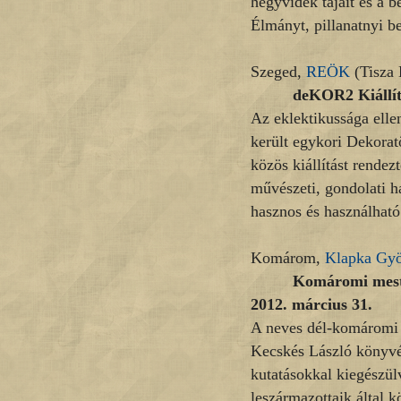
hegyvidék tájait és a 
Élmányt, pillanatnyi b
Szeged,
REÖK
(Tisza 
deKOR2 Kiállít
Az eklektikussága ell
került egykori Dekoratő
közös kiállítást rende
művészeti, gondolati 
hasznos és használható
Komárom,
Klapka Gy
Komáromi meste
2012. március 31.
A neves dél-komáromi h
Kecskés László könyvét
kutatásokkal kiegészül
leszármazottaik által k