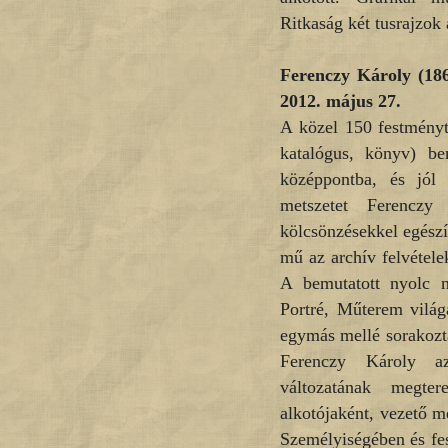
Ritkaság két tusrajzok 
Ferenczy Károly (186
2012. május 27.
A közel 150 festményt
katalógus, könyv) bem
középpontba, és jól
metszetet Ferenczy
kölcsönzésekkel egészí
mű az archív felvétele
A bemutatott nyolc 
Portré, Műterem világ
egymás mellé sorakoztat
Ferenczy Károly az
változatának megte
alkotójaként, vezető m
Személyiségében és fe