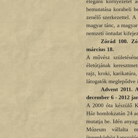
elegáns környezetet 
bemutatása korabeli be
zenélő szerkezettel. A
magyar tánc, a magyar 
nemzeti öntudat kifejező
Zórád 100.
Zó
március 18.
A művész születéséne
életútjának keresztme
rajz, kroki, karikatúra
látogatók meglepődve i
Advent 2011.
A
december 6 - 2012 ja
A 2000 óta készülő K
Ház homlokzatán 24 ad
mutatja be. Idén anyag
Múzeum vállalta ma
ünnepkörhöz kapcsolódó