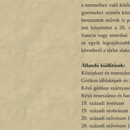
a nemzethez való kötőd
gyermekei szintén kima
bemutatott művek is pé
mit köszönhet a 20. 
francia vagy amerikai
az egyik legsajátosab
követhető a tárlat alaku
Állandó kiállítások:
Középkori és reneszáns
Gótikus táblaképek és 
Késő gótikus szárnyaso
Késő reneszánsz és ba
19. századi festészet
19. századi szobrászat
20. századi művészet 1
20. századi művészet 