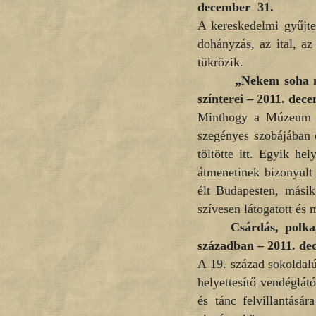
december 31.
A kereskedelmi gyűjte
dohányzás, az ital, az
tükrözik.
„Nekem soha 
színterei –
2011. dece
Minthogy a Múzeum Kr
szegényes szobájában e
töltötte itt. Egyik hel
átmenetinek bizonyult 
élt Budapesten, másik
szívesen látogatott és
Csárdás, polka
században –
2011. dec
A 19. század sokoldalú
helyettesítő vendéglát
és tánc felvillantásá