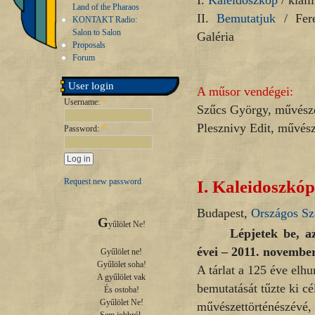
I.
Kaleidoszkóp
/ kiállí
Land of the Pharaos
II.
Bemutatjuk
/ Fere
KONTAKT Radio:
Salon to Salon
Galéria
Proposals
Forum
User login
A műsor vendégei:
Username:
*
Szűcs György, művésze
Plesznivy Edit, művésze
Password:
*
I.
Kaleidoszkóp
Request new password
Budapest,
Országos Sz
G
yűlölet Ne!

Lépjetek be, az
évei
– 2011. november
Gyűlölet ne!

Gyűlölet soha!

A tárlat a 125 éve elh
A gyűlölet vak

bemutatását tűzte ki cé
És ostoba!

Gyűlölet Ne!

művészettörténészévé, t