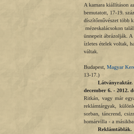
A kamara kiállításon 
bemutatott, 17-19. szá
díszítőművészet több ku
mézeskalácsokon találh
ünnepeit ábrázolják. A
ízletes ételek voltak, 
váltak.
Budapest,
Magyar Kere
13-17.)
Látványraktár
december 6. - 2012. 
Ritkán, vagy már egyá
reklámtárgyak, különl
sorban, táncrend, csi
homárvilla - a másikba
Reklámtáblák