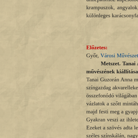
krampuszok, angyalok,
különleges karácsonyfa
Előzetes:
Győr,
Városi Művésze
Metszet. Tanai A
művészének kiállítás
Tanai Guzorán Anna mű
színgazdag akvarelleket
összefonódó világában a
vázlatok a szőtt mintáh
majd festi meg a gyapj
Gyakran veszi az ihlet
Ezeket a szövés adta le
széles színskálán, nagy