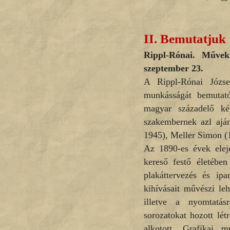
II.
Bemutatjuk
Rippl-Rónai. Művek
szeptember 23.
A Rippl-Rónai József
munkásságát bemutat
magyar századelő kép
szakembernek azl aján
1945), Meller Simon (
Az 1890-es évek elejé
kereső festő életében 
plakáttervezés és ipa
kihívásait művészi le
illetve a nyomtatás
sorozatokat hozott lé
alkotott. Grafikai m