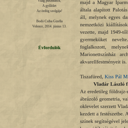
Világ pusztításra,

majd a Magyar Iparműv
A gyűlölet

általa alapított Palo
Az ördög szolgája!

áll, melynek egyes dar
Bodó Csiba Gizella

nemzetközi kiállításo
Velence, 2014. június 13.
vezette, majd 1949-től
gyermeküket nevelte
foglalkozott, mel
Évfordulók
Marionettszínház arc
akvarellfestményeit is.
Tiszafüred,
Kiss Pál 
Vladár László 
Az eredetileg földrajz-
ábrázoló geometria, va
oklevelet szerzett Vlad
kezdett a festészetbe. 
színek segítségével jel