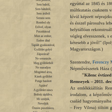
Sem jobbról,

egyúttal az 1845 és 18
Sem balról,

Sem hátulról,

múltkutatás csaknem va
Sem árúból

kívül képzett néprajzku
Semmi nem

és ésszel párosulva leh
Rombol oly

Erővel, olyan

helytállóan rekonstruá
Pusztítással

végleg elvesszenek, s e
Mint az ember,

Ember által

kétesebb a jövő!" (Ipo
Táplált gyalázatával,

Magyarországon.)
Gyűlölet golyó

Záporával!

Ne semmisíts

Szentendre,
Ferenczy
Meg gyűlöletből

Ne maradjon

Népművészetek Háza (F
Mögötted árva,

"Kilenc évtize
Kinek gyűlölet

Remseyek – 2011. dec
Penge hasított

Apjára!

Az emlékkiállítás Re
A gyűlölet nincs

irodalom, a képzőművé
Belénk táplálva,

Mi szüljük,

család hagyományaiba 
Neveljük

– Frey Vilma) töltött
Önnön pusztításra,
