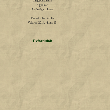
Világ pusztításra,

A gyűlölet

Az ördög szolgája!

Bodó Csiba Gizella

Velence, 2014. június 13.
Évfordulók