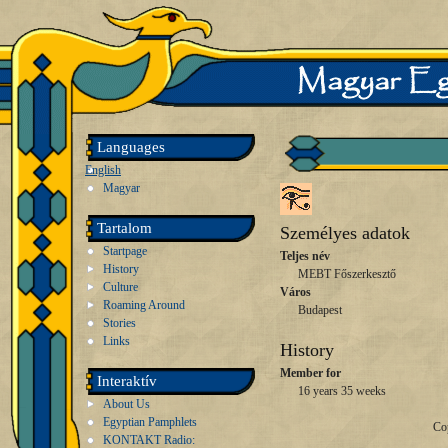
Languages
English
Magyar
Tartalom
Személyes adatok
Startpage
Teljes név
History
MEBT Főszerkesztő
Culture
Város
Roaming Around
Budapest
Stories
Links
History
Member for
Interaktív
16 years 35 weeks
About Us
Egyptian Pamphlets
Co
KONTAKT Radio: