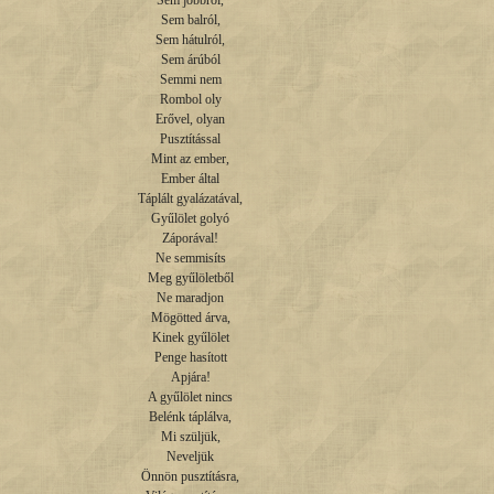
Sem jobbról,

Sem balról,

Sem hátulról,

Sem árúból

Semmi nem

Rombol oly

Erővel, olyan

Pusztítással

Mint az ember,

Ember által

Táplált gyalázatával,

Gyűlölet golyó

Záporával!

Ne semmisíts

Meg gyűlöletből

Ne maradjon

Mögötted árva,

Kinek gyűlölet

Penge hasított

Apjára!

A gyűlölet nincs

Belénk táplálva,

Mi szüljük,

Neveljük

Önnön pusztításra,
