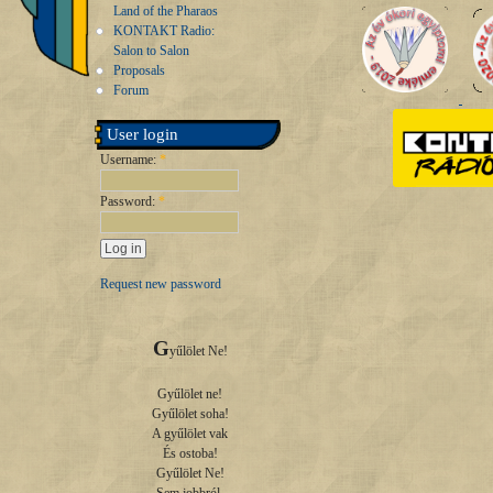
Land of the Pharaos
KONTAKT Radio:
Salon to Salon
Proposals
Forum
User login
Username:
*
Password:
*
Request new password
G
yűlölet Ne!

Gyűlölet ne!

Gyűlölet soha!

A gyűlölet vak

És ostoba!

Gyűlölet Ne!
