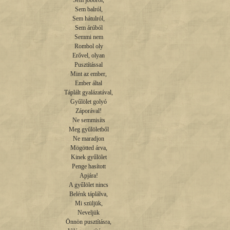
Sem jobbról,

Sem balról,

Sem hátulról,

Sem árúból

Semmi nem

Rombol oly

Erővel, olyan

Pusztítással

Mint az ember,

Ember által

Táplált gyalázatával,

Gyűlölet golyó

Záporával!

Ne semmisíts

Meg gyűlöletből

Ne maradjon

Mögötted árva,

Kinek gyűlölet

Penge hasított

Apjára!

A gyűlölet nincs

Belénk táplálva,

Mi szüljük,

Neveljük

Önnön pusztításra,
