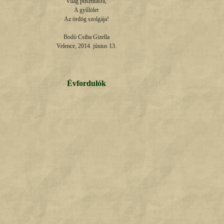
Világ pusztításra,

A gyűlölet

Az ördög szolgája!

Bodó Csiba Gizella

Velence, 2014. június 13.
Évfordulók