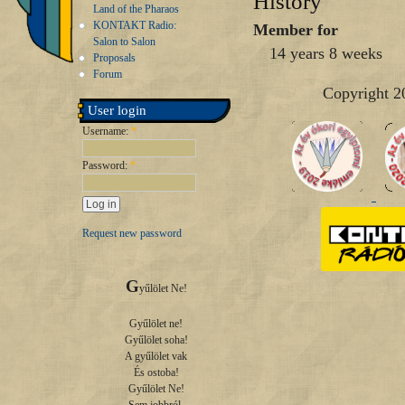
History
Land of the Pharaos
KONTAKT Radio:
Member for
Salon to Salon
14 years 8 weeks
Proposals
Forum
Copyright 2
User login
Username:
*
Password:
*
Request new password
G
yűlölet Ne!

Gyűlölet ne!

Gyűlölet soha!

A gyűlölet vak

És ostoba!

Gyűlölet Ne!
