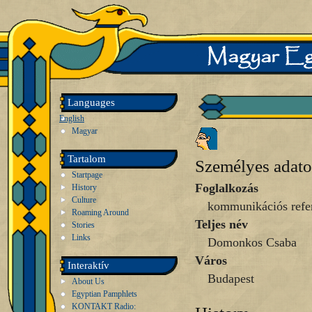
Languages
English
Magyar
Tartalom
Személyes adat
Startpage
Foglalkozás
History
Culture
kommunikációs refe
Roaming Around
Teljes név
Stories
Links
Domonkos Csaba
Város
Interaktív
Budapest
About Us
Egyptian Pamphlets
KONTAKT Radio: