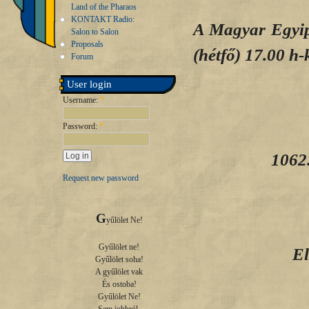
Land of the Pharaos
KONTAKT Radio:
A Magyar Egyip
Salon to Salon
Proposals
(hétfő) 17.00 h-
Forum
User login
Username:
*
Password:
*
1062.
Request new password
G
yűlölet Ne!

Gyűlölet ne!

El
Gyűlölet soha!

A gyűlölet vak

És ostoba!

Gyűlölet Ne!
