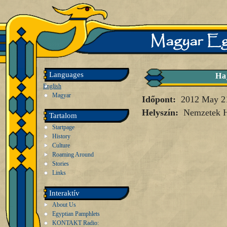
Languages
Haj
English
Magyar
Időpont:
2012 May 2
Helyszín:
Nemzetek 
Tartalom
Startpage
History
Culture
Roaming Around
Stories
Links
Interaktív
About Us
Egyptian Pamphlets
KONTAKT Radio: