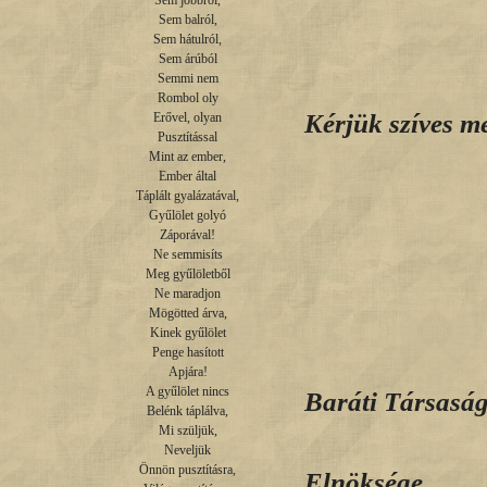
Sem jobbról,

Sem balról,

Sem hátulról,

Sem árúból

Semmi nem

Rombol oly

Kérjük szíves m
Erővel, olyan

Pusztítással

Mint az ember,

Ember által

Táplált gyalázatával,

Gyűlölet golyó

Záporával!

Ne semmisíts

Meg gyűlöletből

Ne maradjon

Mögötted árva,

Kinek gyűlölet

Penge hasított

Magy
Apjára!

A gyűlölet nincs

Baráti Társasá
Belénk táplálva,

Mi szüljük,

Neveljük

Önnön pusztításra,

Elnöksége