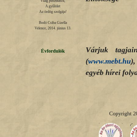
Világ pusztításra,

A gyűlölet

Az ördög szolgája!

Bodó Csiba Gizella

Velence, 2014. június 13.
Várjuk tagjai
Évfordulók
(
www.mebt.hu
)
egyéb hírei fol
Copyright 2