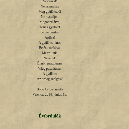
Záporával!

Ne semmisíts

Meg gyűlöletből

Ne maradjon

Mögötted árva,

Kinek gyűlölet

Penge hasított

Apjára!

A gyűlölet nincs

Belénk táplálva,

Mi szüljük,

Neveljük

Önnön pusztításra,

Világ pusztításra,

A gyűlölet

Az ördög szolgája!

Bodó Csiba Gizella

Velence, 2014. június 13.
Évfordulók