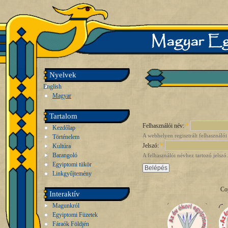
Nyelvek
English
Magyar
Tartalom
Felhasználói név:
*
Kezdőlap
A webhelyen regisztrált felhasználói
Történelem
Jelszó:
*
Kultúra
Barangoló
A felhasználói névhez tartozó jelszó.
Egyiptomi tükör
Linkgyűjtemény
Co
Interaktív
Magunkról
Egyiptomi Füzetek
Fáraók Földjén