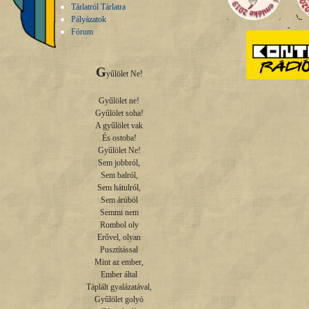
Tárlatról Tárlatra
Pályázatok
Fórum
G
yűlölet Ne!

Gyűlölet ne!

Gyűlölet soha!

A gyűlölet vak

És ostoba!

Gyűlölet Ne!

Sem jobbról,

Sem balról,

Sem hátulról,

Sem árúból

Semmi nem

Rombol oly

Erővel, olyan

Pusztítással

Mint az ember,

Ember által

Táplált gyalázatával,

Gyűlölet golyó
