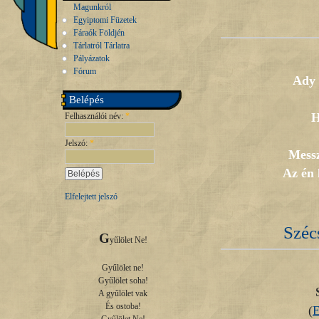
Magunkról
Egyiptomi Füzetek
Fáraók Földjén
Tárlatról Tárlatra
Pályázatok
Fórum
Ady 
Belépés
H
Felhasználói név:
*
Jelszó:
*
Messz
Az én 
Elfelejtett jelszó
Széc
G
yűlölet Ne!

Gyűlölet ne!

Gyűlölet soha!

A gyűlölet vak

És ostoba!

(
E