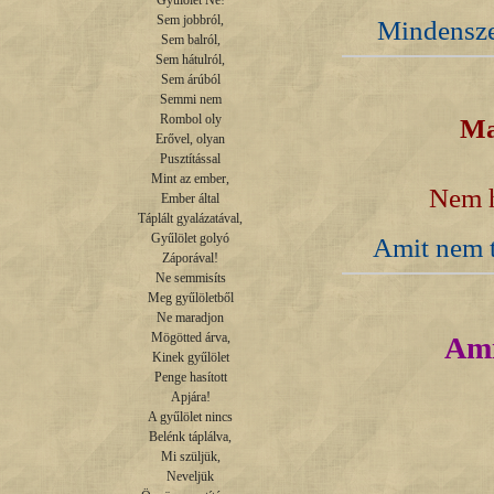
Gyűlölet Ne!

Sem jobbról,

Mindensze
Sem balról,

Sem hátulról,

Sem árúból

Semmi nem

Rombol oly

Ma
Erővel, olyan

Pusztítással

Mint az ember,

Nem h
Ember által

Táplált gyalázatával,

Gyűlölet golyó

Amit nem t
Záporával!

Ne semmisíts

Meg gyűlöletből

Ne maradjon

Mögötted árva,

Ami
Kinek gyűlölet

Penge hasított

Apjára!

A gyűlölet nincs

Belénk táplálva,

Mi szüljük,

Neveljük
