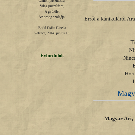
Önnön pusztításra,

Világ pusztításra,

A gyűlölet

Az ördög szolgája!

Erről a kánikuláról Ara
Bodó Csiba Gizella

Velence, 2014. június 13.
Ti
Ni
Évfordulók
Nincs
B
Hort
H
Magya
Magyar Ari