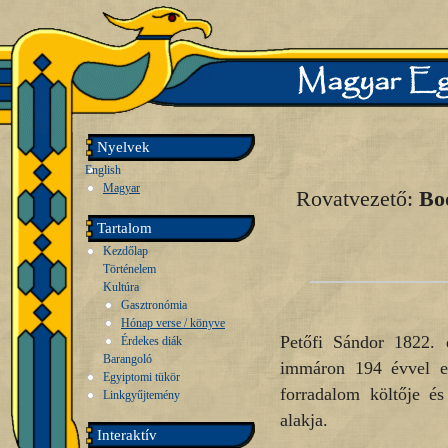
Nyelvek
English
Magyar
Rovatvezető:
Bo
Tartalom
Kezdőlap
Történelem
Kultúra
Gasztronómia
Hónap verse / könyve
Petőfi Sándor 1822. d
Érdekes diák
Barangoló
immáron 194 évvel ez
Egyiptomi tükör
forradalom költője é
Linkgyűjtemény
alakja.
Interaktív