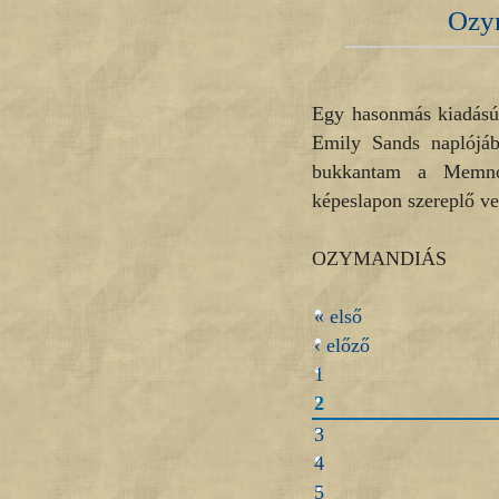
Ozym
Egy hasonmás kiadású
Emily Sands naplójá
bukkantam a Memnon-
képeslapon szereplő ve
OZYMANDIÁS
« első
‹ előző
1
2
3
4
5