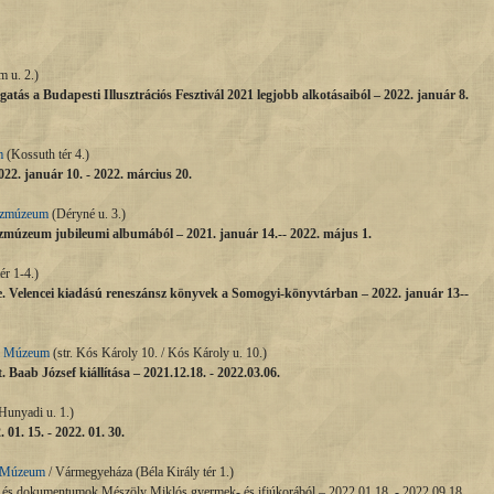
 u. 2.)
logatás a Budapesti Illusztrációs Fesztivál 2021 legjobb alkotásaiból – 2022. január 8.
m
(Kossuth tér 4.)
022. január 10. - 2022. március 20.
észmúzeum
(Déryné u. 3.)
zmúzeum jubileumi albumából – 2021. január 14.-- 2022. május 1.
r 1-4.)
e. Velencei kiadású reneszánsz könyvek a Somogyi-könyvtárban
– 2022. január 13--
i Múzeum
(str. Kós Károly 10. / Kós Károly u. 10.)
 Baab József kiállítása – 2021.12.18. - 2022.03.06.
Hunyadi u. 1.)
 01. 15. - 2022. 01. 30.
 Múzeum
/ Vármegyeháza (Béla Király tér 1.)
 és dokumentumok Mészöly Miklós gyermek- és ifjúkorából –
2022.01.18.
- 2022.09.18.