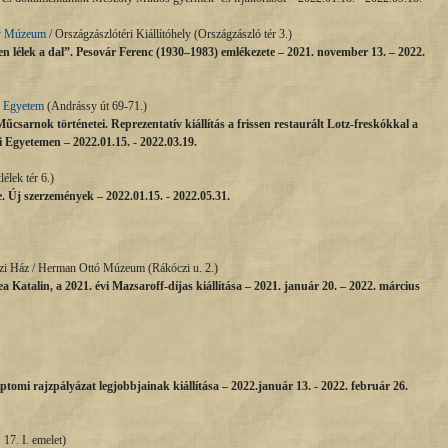
ly Múzeum
/ Országzászlótéri Kiállítóhely (Országzászló tér 3.)
en lélek a dal”. Pesovár Ferenc (1930–1983) emlékezete – 2021. november 13. – 2022.
 Egyetem
(Andrássy út 69-71.)
Műcsarnok történetei. Reprezentatív kiállítás a frissen restaurált Lotz-freskókkal a
i Egyetemen –
2022.01.15. -
2022.03.19.
élek tér 6.)
e. Új szerzemények –
2022.01.15. - 2022.05.31.
i Ház / Herman Ottó Múzeum (Rákóczi u. 2.)
Katalin, a 2021. évi Mazsaroff-díjas kiállítása – 2021. január 20. – 2022. március
iptomi rajzpályázat legjobbjainak kiállítása – 2022.január 13. - 2022. február 26.
17. I. emelet)