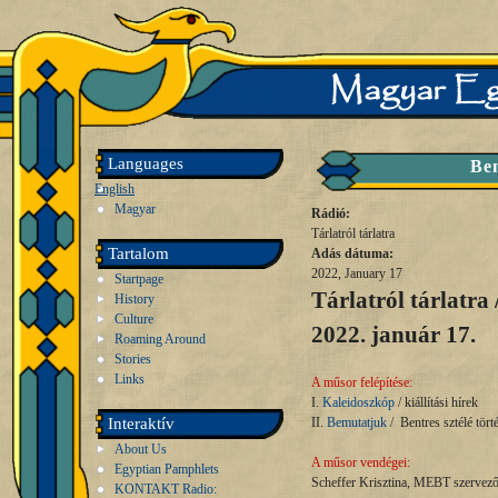
Languages
Ben
English
Magyar
Rádió:
Tárlatról tárlatra
Tartalom
Adás dátuma:
2022, January 17
Startpage
Tárlatról tárlatra 
History
Culture
2022. január 17.
Roaming Around
Stories
Links
A műsor felépítése:
I.
Kaleidoszkóp
/ kiállítási hírek
Interaktív
II.
Bemutatjuk
/ Bentres sztélé tört
About Us
A műsor vendégei:
Egyptian Pamphlets
Scheffer Krisztina, MEBT szervez
KONTAKT Radio: