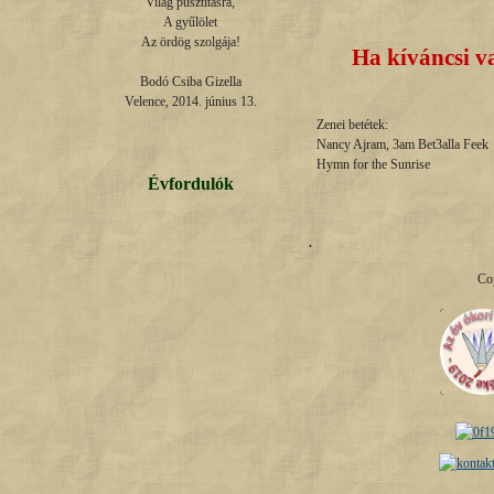
Világ pusztításra,

A gyűlölet

Az ördög szolgája!

Ha kíváncsi v
Bodó Csiba Gizella

Velence, 2014. június 13.
Zenei betétek:
Nancy Ajram, 3am Bet3alla Feek
Hymn for the Sunrise
Évfordulók
.
Co