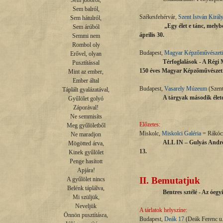
Sem jobbról,

Sem balról,

Székesfehérvár,
Szent István Kirá
Sem hátulról,

„Egy élet e tánc, melyb
Sem árúból

április 30.
Semmi nem

Rombol oly

Budapest,
Magyar Képzőművészeti
Erővel, olyan

Térfoglalások - A Régi 
Pusztítással

150 éves Magyar Képzőművészet
Mint az ember,

Ember által

Budapest,
Vasarely Múzeum
(Szentl
Táplált gyalázatával,

A tárgyak második élet
Gyűlölet golyó

Záporával!

Ne semmisíts

Előzetes:
Meg gyűlöletből

Miskolc,
Miskolci Galéria
= Rákócz
Ne maradjon

ALL IN – Gulyás Andrea 
Mögötted árva,

13.
Kinek gyűlölet

Penge hasított

Apjára!

II.
Bemutatjuk
A gyűlölet nincs

Belénk táplálva,

Bentres sztélé - Az óegy
Mi szüljük,

Neveljük

A tárlatok helyszíne:
Önnön pusztításra,

Budapest,
Deák 17
(Deák Ferenc u. 