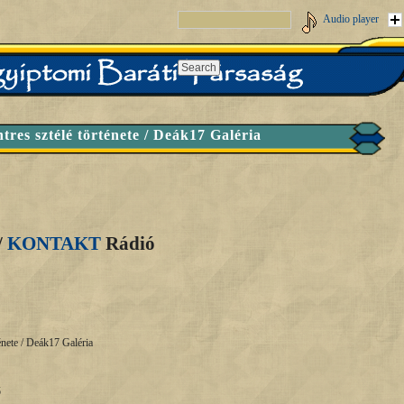
Audio player
tres sztélé története / Deák17 Galéria
/
KONTAKT
Rádió
énete / Deák17 Galéria
ő