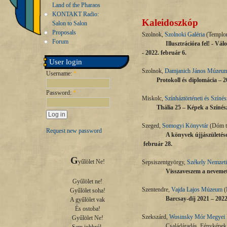
Land of the Pharaos
KONTAKT Radio:
Kaleidoszkóp
Salon to Salon
Proposals
Szolnok,
Szolnoki Galéria
(Templom
Forum
Illusztrációra fel! - Vá
- 2022. február 6.
User login
Szolnok,
Damjanich János Múzeu
Username:
*
Protokoll és diplomácia – 2
Password:
*
Miskolc,
Színháztörténeti és Szín
Thália 25 – Képek a Színés
Szeged,
Somogyi Könyvtár
(Dóm té
Request new password
A könyvek újjászületés
február 28.
G
yűlölet Ne!

Sepsiszentgyörgy,
Székely Nemzet
Visszaveszem a nevemet.
Gyűlölet ne!

Szentendre,
Vajda Lajos Múzeum
(
Gyűlölet soha!

Barcsay-díj 2021 – 2022.
A gyűlölet vak

És ostoba!

Szekszárd,
Wosinsky Mór Megyei
Gyűlölet Ne!

Családáradás. Fényképek